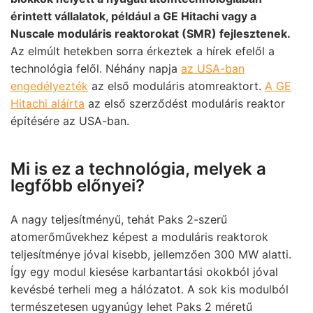
érintett vállalatok, például a GE Hitachi vagy a
Nuscale moduláris reaktorokat (SMR) fejlesztenek.
Az elmúlt hetekben sorra érkeztek a hírek efelől a
technológia felől. Néhány napja
az USA-ban
engedélyezték
az első moduláris atomreaktort.
A GE
Hitachi aláírta
az első szerződést moduláris reaktor
építésére az USA-ban.
Mi is ez a technológia, melyek a
legfőbb előnyei?
A nagy teljesítményű, tehát Paks 2-szerű
atomerőművekhez képest a moduláris reaktorok
teljesítménye jóval kisebb, jellemzően 300 MW alatti.
Így egy modul kiesése karbantartási okokból jóval
kevésbé terheli meg a hálózatot. A sok kis modulból
természetesen ugyanúgy lehet Paks 2 méretű