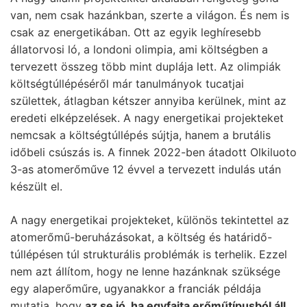
van, nem csak hazánkban, szerte a világon. És nem is
csak az energetikában. Ott az egyik leghíresebb
állatorvosi ló, a londoni olimpia, ami költségben a
tervezett összeg több mint duplája lett. Az olimpiák
költségtúllépéséről már tanulmányok tucatjai
születtek, átlagban kétszer annyiba kerülnek, mint az
eredeti elképzelések. A nagy energetikai projekteket
nemcsak a költségtúllépés sújtja, hanem a brutális
időbeli csúszás is. A finnek 2022-ben átadott Olkiluoto
3-as atomerőműve 12 évvel a tervezett indulás után
készült el.
A nagy energetikai projekteket, különös tekintettel az
atomerőmű-beruházásokat, a költség és határidő-
túllépésen túl strukturális problémák is terhelik. Ezzel
nem azt állítom, hogy ne lenne hazánknak szüksége
egy alaperőműre, ugyanakkor a franciák példája
mutatja, hogy
az se jó, ha egyfajta erőműtípusból áll