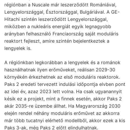
régiónban a Nuscale már leszerződött Romániával,
Lengyelországgal, Észtországgal, Bulgáriával. A GE-
Hitachi szintén leszerződött Lengyelországgal,
miközben a nukleáris energiát egyik legnagyobb
arányban felhasználó Franciaország saját moduláris
reaktort fejleszt, amire szintén bejelentkeztek a
lengyelek is.
A régiónkban legkorábban a lengyelek és a románok
használhatnak ilyen erőműveket, reálisan 2029-30
környékén érkezhetnek az első moduláris reaktorok.
Paks 2 eredeti tervezett indulási időpontja elvben pont
az idei év, azaz 2023 lett volna. Ha csak ugyanannyit
késik ez a projekt, mint a finnek esetén, akkor Paks 2
akár 2035-re üzembe állhat. Ha Magyarország 2030
elején rendel néhány moduláris erőművet az akkorra
már több tucatnyi elérhető modellből, akkor ezek a kis
Paks 3-ak, még Paks 2 előtt elindulhatnak.