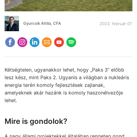
Gyurcsik Attila, CFA
2023. február 07.
Kétségtelen, ugyanakkor lehet, hogy „Paks 3” előbb
lesz kész, mint Paks 2. Ugyanis a világban a nukleáris
energia terén komoly fejlesztések zajlanak,
amelyeknek akár hazánk is komoly haszonélvezője
lehet.
Mire is gondolok?
A nagy állami projektekkel általában rengeteg gond