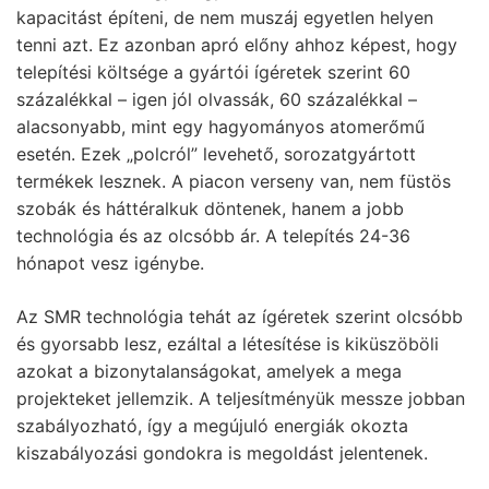
kapacitást építeni, de nem muszáj egyetlen helyen
tenni azt. Ez azonban apró előny ahhoz képest, hogy
telepítési költsége a gyártói ígéretek szerint 60
százalékkal – igen jól olvassák, 60 százalékkal –
alacsonyabb, mint egy hagyományos atomerőmű
esetén. Ezek „polcról” levehető, sorozatgyártott
termékek lesznek. A piacon verseny van, nem füstös
szobák és háttéralkuk döntenek, hanem a jobb
technológia és az olcsóbb ár. A telepítés 24-36
hónapot vesz igénybe.
Az SMR technológia tehát az ígéretek szerint olcsóbb
és gyorsabb lesz, ezáltal a létesítése is kiküszöböli
azokat a bizonytalanságokat, amelyek a mega
projekteket jellemzik. A teljesítményük messze jobban
szabályozható, így a megújuló energiák okozta
kiszabályozási gondokra is megoldást jelentenek.