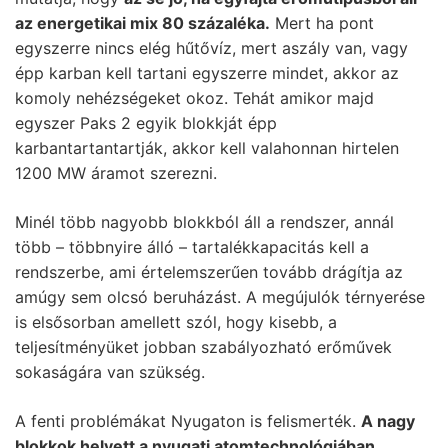
az energetikai mix 80 százaléka.
Mert ha pont
egyszerre nincs elég hűtővíz, mert aszály van, vagy
épp karban kell tartani egyszerre mindet, akkor az
komoly nehézségeket okoz. Tehát amikor majd
egyszer Paks 2 egyik blokkját épp
karbantartantartják, akkor kell valahonnan hirtelen
1200 MW áramot szerezni.
Minél több nagyobb blokkból áll a rendszer, annál
több – többnyire álló – tartalékkapacitás kell a
rendszerbe, ami értelemszerűen tovább drágítja az
amúgy sem olcsó beruházást. A megújulók térnyerése
is elsősorban amellett szól, hogy kisebb, a
teljesítményüket jobban szabályozható erőművek
sokaságára van szükség.
A fenti problémákat Nyugaton is felismerték.
A nagy
blokkok helyett a nyugati atomtechnológiában