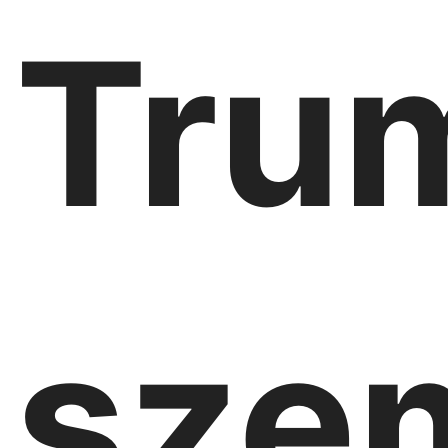
Tru
sze