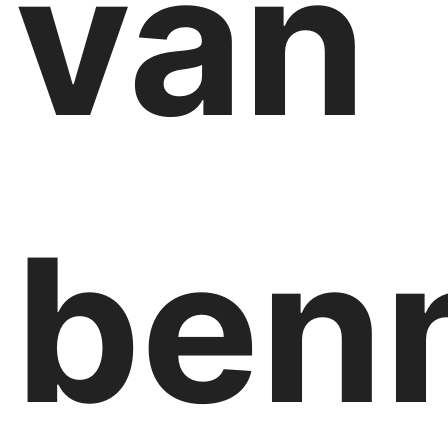
van
ben