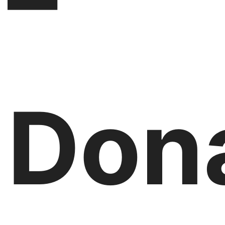
–
Don