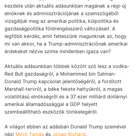
kezdete után aktuális adásunkban magának a régi-új
elnöknek és adminisztrációjának a szemszögéből
vizsgáljuk meg az amerikai politika, külpolitika és
gazdaságpolitika földrengésszerű változásait. A
legfőbb kérdés, amit felteszünk magunknak az, hogy
mi van akkor, ha a Trump-adminisztrációnak amerikai
érdekeket nézve szinte mindenben igaza van?
Aktuális adásunkban többek között szó lesz a vodka-
Red Bull gazdaságról, a Mohammed bin Salman-
Donald Trump kapcsolat jelentőségéről, a fordított
Marshall-tervről, a béke fekete hattyúkról, a magas
volatilitású elnökségről és a 37 ezer milliárd dollárnyi
amerikai államadóssággal a GDP helyett
szembeállítható eszközök tömkelegéről.
A világot ebben az adásban Donald Trump szemével
nézi
Móró Tamás
és
Jónap Richárd
.