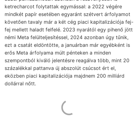
ketrecharcot folytattak egymással: a 2022 végére
mindkét papír esetében egyaránt szétvert árfolyamot
követően tavaly már a két cég piaci kapitalizációja fej-
fej mellett haladt felfelé. 2023 nyarától egy pihenő jött
némi Meta felülteljesítéssel, 2024 azonban úgy tűnik,
ezt a csatát eldöntötte, a januárban már egyébként is
erős Meta árfolyama múlt pénteken a minden
szempontból kiváló jelentésre reagálva több, mint 20
százalékkal pattanva új abszolút csúcsot ért el,
eközben piaci kapitalizációja majdnem 200 milliárd
dollárral nőtt.