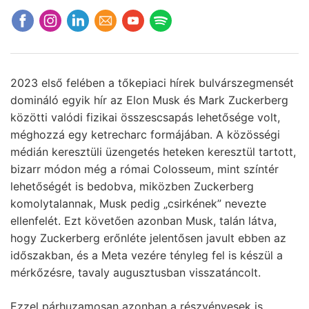
2023 első felében a tőkepiaci hírek bulvárszegmensét
domináló egyik hír az Elon Musk és Mark Zuckerberg
közötti valódi fizikai összescsapás lehetősége volt,
méghozzá egy ketrecharc formájában. A közösségi
médián keresztüli üzengetés heteken keresztül tartott,
bizarr módon még a római Colosseum, mint színtér
lehetőségét is bedobva, miközben Zuckerberg
komolytalannak, Musk pedig „csirkének” nevezte
ellenfelét. Ezt követően azonban Musk, talán látva,
hogy Zuckerberg erőnléte jelentősen javult ebben az
időszakban, és a Meta vezére tényleg fel is készül a
mérkőzésre, tavaly augusztusban visszatáncolt.
Ezzel párhuzamosan azonban a részvényesek is