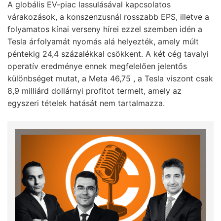
A globális EV-piac lassulásával kapcsolatos
várakozások, a konszenzusnál rosszabb EPS, illetve a
folyamatos kínai verseny hírei ezzel szemben idén a
Tesla árfolyamát nyomás alá helyezték, amely múlt
péntekig 24,4 százalékkal csökkent. A két cég tavalyi
operatív eredménye ennek megfelelően jelentős
különbséget mutat, a Meta 46,75 , a Tesla viszont csak
8,9 milliárd dollárnyi profitot termelt, amely az
egyszeri tételek hatását nem tartalmazza.