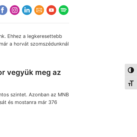
nk. Ehhez a legkeresettebb
l már a horvát szomszédunknál
kor vegyük meg az
Nagy 
Betűm
intos szintet. Azonban az MNB
lását és mostanra már 376