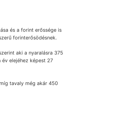
ása és a forint erőssége is
zerű forinterősödésnek.
erint aki a nyaralásra 375
n év elejéhez képest 27
 míg tavaly még akár 450