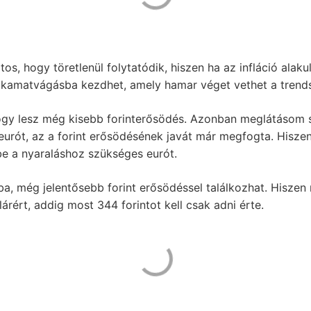
s, hogy töretlenül folytatódik, hiszen ha az infláció alakul
 kamatvágásba kezdhet, amely hamar véget vethet a trends
gy lesz még kisebb forinterősödés. Azonban meglátásom sz
 eurót, az a forint erősödésének javát már megfogta. Hisze
be a nyaraláshoz szükséges eurót.
ba, még jelentősebb forint erősödéssel találkozhat. Hiszen
llárért, addig most 344 forintot kell csak adni érte.