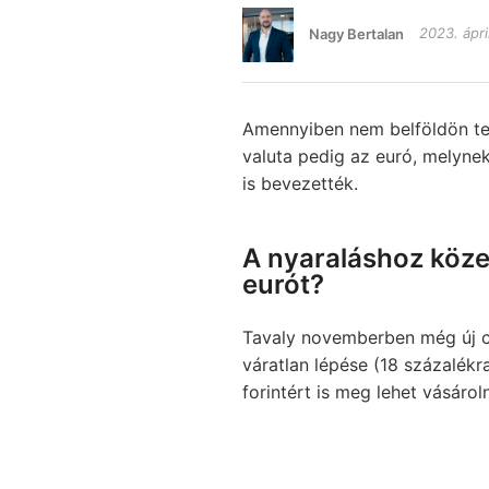
Nagy Bertalan
2023. ápril
Amennyiben nem belföldön ter
valuta pedig az euró, melyne
is bevezették.
A nyaraláshoz köze
eurót?
Tavaly novemberben még új cs
váratlan lépése (18 százalékr
forintért is meg lehet vásároln