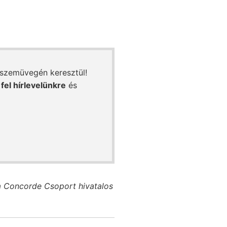
 szemüvegén keresztül!
 fel hírlevelünkre
és
a Concorde Csoport hivatalos