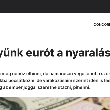
CONCOR
ünk eurót a nyaralá
n még nehéz elhinni, de hamarosan vége lehet a szesz
ba bocsátkozni, de várakozásaim szerint idén is les
 az ember joggal szeretne utazni, pihenni.