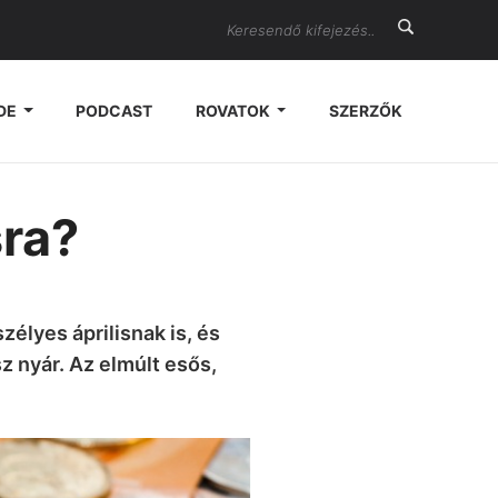
Search
DE
PODCAST
ROVATOK
SZERZŐK
sra?
élyes áprilisnak is, és
z nyár. Az elmúlt esős,