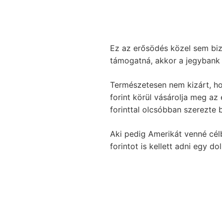
Ez az erősödés közel sem bizto
támogatná, akkor a jegybank
Természetesen nem kizárt, ho
forint körül vásárolja meg az
forinttal olcsóbban szerezte 
Aki pedig Amerikát venné cél
forintot is kellett adni egy do