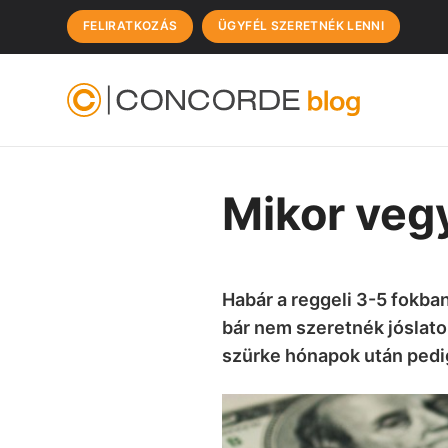
FELIRATKOZÁS
ÜGYFÉL SZERETNÉK LENNI
Mikor vegy
Habár a reggeli 3-5 fokba
bár nem szeretnék jóslatok
szürke hónapok után pedig