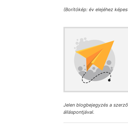
(Borítókép: év elejéhez képest
Jelen blogbejegyzés a szerző
álláspontjával.