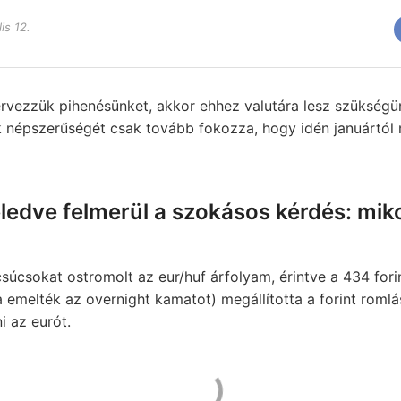
is 12.
vezzük pihenésünket, akkor ehhez valutára lesz szükségü
k népszerűségét csak tovább fokozza, hogy idén januártó
ledve felmerül a szokásos kérdés: mi
úcsokat ostromolt az eur/huf árfolyam, érintve a 434 for
a emelték az overnight kamatot) megállította a forint rom
i az eurót.