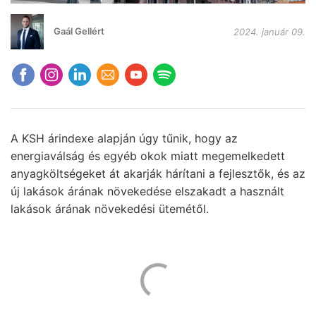
Gaál Gellért
2024. január 09.
A KSH árindexe alapján úgy tűnik, hogy az
energiaválság és egyéb okok miatt megemelkedett
anyagköltségeket át akarják hárítani a fejlesztők, és az
új lakások árának növekedése elszakadt a használt
lakások árának növekedési ütemétől.