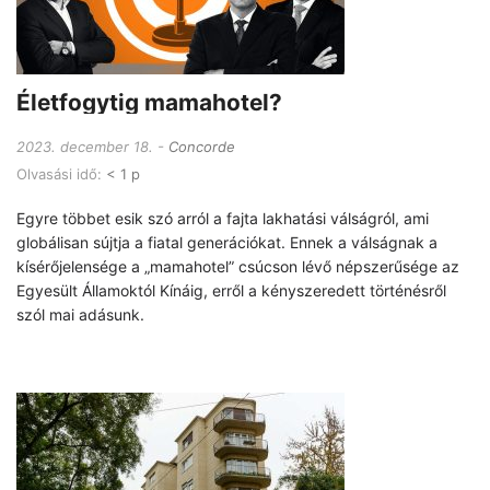
Életfogytig mamahotel?
2023. december 18.
Concorde
Olvasási idő:
< 1 p
Egyre többet esik szó arról a fajta lakhatási válságról, ami
globálisan sújtja a fiatal generációkat. Ennek a válságnak a
kísérőjelensége a „mamahotel” csúcson lévő népszerűsége az
Egyesült Államoktól Kínáig, erről a kényszeredett történésről
szól mai adásunk.