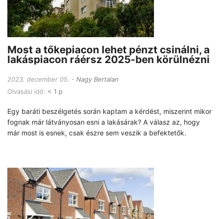
Most a tőkepiacon lehet pénzt csinálni, a
lakáspiacon ráérsz 2025-ben körülnézni
2023. december 05.
Nagy Bertalan
Olvasási idő:
< 1 p
Egy baráti beszélgetés során kaptam a kérdést, miszerint mikor
fognak már látványosan esni a lakásárak? A válasz az, hogy
már most is esnek, csak észre sem veszik a befektetők.