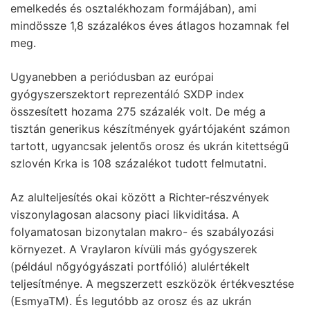
emelkedés és osztalékhozam formájában), ami
mindössze 1,8 százalékos éves átlagos hozamnak fel
meg.
Ugyanebben a periódusban az európai
gyógyszerszektort reprezentáló SXDP index
összesített hozama 275 százalék volt. De még a
tisztán generikus készítmények gyártójaként számon
tartott, ugyancsak jelentős orosz és ukrán kitettségű
szlovén Krka is 108 százalékot tudott felmutatni.
Az alulteljesítés okai között a Richter-részvények
viszonylagosan alacsony piaci likviditása. A
folyamatosan bizonytalan makro- és szabályozási
környezet. A Vraylaron kívüli más gyógyszerek
(például nőgyógyászati portfólió) alulértékelt
teljesítménye. A megszerzett eszközök értékvesztése
(EsmyaTM). És legutóbb az orosz és az ukrán