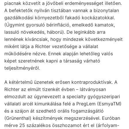
piacnak közvetít a jövőbeli erdeményességet illetően.
A befektetők nyilván tisztában vannak a bizonytalan
gazdálkodási környezetből fakadó kockázatokkal.
(Úgymint gyorsuló bérinfláció, emelkedő kamatok,
lassuló növekedés, háború). De leginkább arra
lennének kíváncsiak, hogy mindezek következményeit
miként látja a Richter vezetősége a vállalat
működésére nézve. Ennek alapján lehetőleg valós
képet szeretnének kapni a társaság várható
teljesítményéről.
A kétértelmű üzenetek erősen kontraproduktívak. A
Richter az elmúlt tizenkét évben – látványosan
elmozdult az úgynevezett a specialty gyógyszeripari
vállalati arcél kimunkálása felé a PregLem (EsmyaTM)
és a szájon át szedhető orális fogamzásgátló
(Grünenthal) készítmények megszerzésével. Euróban
mérve 25 százalékos összhozamot ért el (árfolyam-