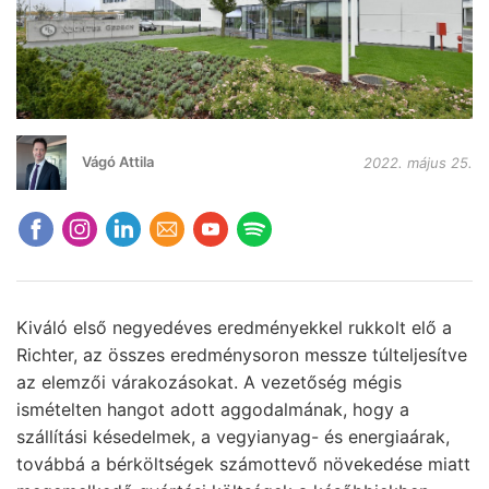
Vágó Attila
2022. május 25.
Kiváló első negyedéves eredményekkel rukkolt elő a
Richter, az összes eredménysoron messze túlteljesítve
az elemzői várakozásokat. A vezetőség mégis
ismételten hangot adott aggodalmának, hogy a
szállítási késedelmek, a vegyianyag- és energiaárak,
továbbá a bérköltségek számottevő növekedése miatt