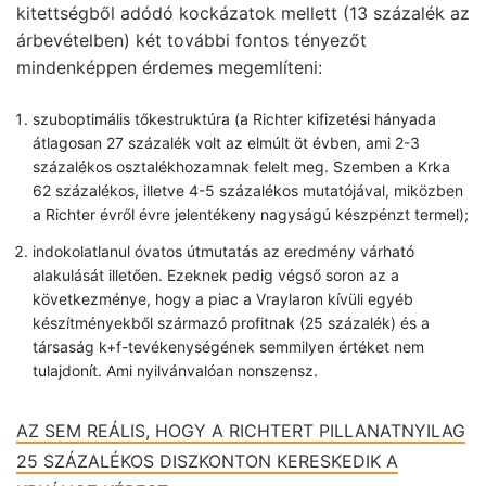
kitettségből adódó kockázatok mellett (13 százalék az
árbevételben) két további fontos tényezőt
mindenképpen érdemes megemlíteni:
szuboptimális tőkestruktúra (a Richter kifizetési hányada
átlagosan 27 százalék volt az elmúlt öt évben, ami 2-3
százalékos osztalékhozamnak felelt meg. Szemben a Krka
62 százalékos, illetve 4-5 százalékos mutatójával, miközben
a Richter évről évre jelentékeny nagyságú készpénzt termel);
indokolatlanul óvatos útmutatás az eredmény várható
alakulását illetően. Ezeknek pedig végső soron az a
következménye, hogy a piac a Vraylaron kívüli egyéb
készítményekből származó profitnak (25 százalék) és a
társaság k+f-tevékenységének semmilyen értéket nem
tulajdonít. Ami nyilvánvalóan nonszensz.
AZ SEM REÁLIS, HOGY A RICHTERT PILLANATNYILAG
25 SZÁZALÉKOS DISZKONTON KERESKEDIK A