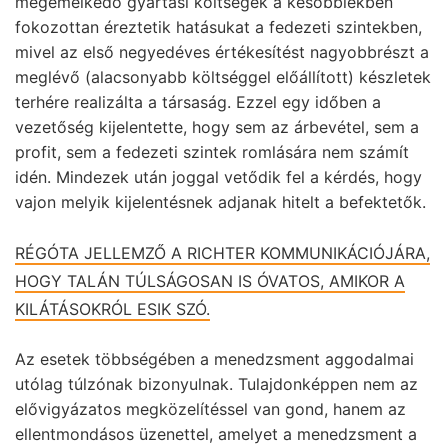
megemelkedő gyártási költségek a későbbiekben
fokozottan éreztetik hatásukat a fedezeti szintekben,
mivel az első negyedéves értékesítést nagyobbrészt a
meglévő (alacsonyabb költséggel előállított) készletek
terhére realizálta a társaság. Ezzel egy időben a
vezetőség kijelentette, hogy sem az árbevétel, sem a
profit, sem a fedezeti szintek romlására nem számít
idén. Mindezek után joggal vetődik fel a kérdés, hogy
vajon melyik kijelentésnek adjanak hitelt a befektetők.
RÉGÓTA JELLEMZŐ A RICHTER KOMMUNIKÁCIÓJÁRA,
HOGY TALÁN TÚLSÁGOSAN IS ÓVATOS, AMIKOR A
KILÁTÁSOKRÓL ESIK SZÓ.
Az esetek többségében a menedzsment aggodalmai
utólag túlzónak bizonyulnak. Tulajdonképpen nem az
elővigyázatos megközelítéssel van gond, hanem az
ellentmondásos üzenettel, amelyet a menedzsment a