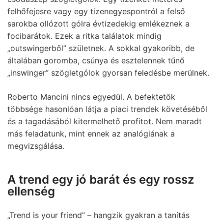
felhőfejesre vagy egy tizenegyespontról a felső
sarokba ollózott gólra évtizedekig emlékeznek a
focibarátok. Ezek a ritka találatok mindig
„outswingerből” születnek. A sokkal gyakoribb, de
általában goromba, csúnya és esztelennek tűnő
„inswinger” szögletgólok gyorsan feledésbe merülnek.
Roberto Mancini nincs egyedül. A befektetők
többsége hasonlóan látja a piaci trendek követéséből
és a tagadásából kitermelhető profitot. Nem maradt
más feladatunk, mint ennek az analógiának a
megvizsgálása.
A trend egy jó barát és egy rossz
ellenség
„Trend is your friend” – hangzik gyakran a tanítás