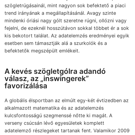
szögletrúgásainál, mint nagyon sok befektető a piaci
trend irányának a megállapításánál. Avagy szinte
mindenki óriási nagy gólt szeretne rúgni, ollózni vagy
fejelni, de ezeknél hosszútávon sokkal többet ér a sok
kis bekotort találat. Az adatelemzés eredményei egyik
esetben sem támasztják alá a szurkolók és a
befektetők megszépült emlékeit.
A kevés szögletgólra adandó
válasz, az „inswingerek”
favorizálása
A globális élsportban az elmúlt egy-két évtizedben az
alkalmazott matematika és az adatelemzés
kulcsfontosságú szegmenssé nőtte ki magát. A
verseny csúcsán lévő egyesületek komplett
adatelemző részlegeket tartanak fent. Valamikor 2009