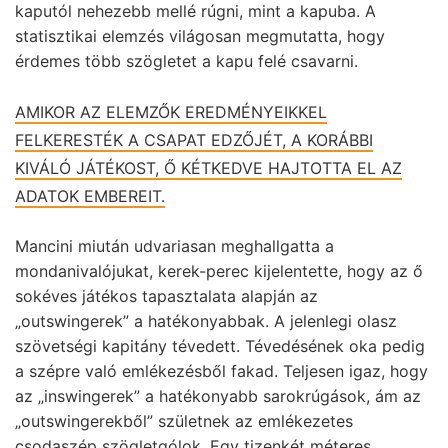
kaputól nehezebb mellé rúgni, mint a kapuba. A
statisztikai elemzés világosan megmutatta, hogy
érdemes több szögletet a kapu felé csavarni.
AMIKOR AZ ELEMZŐK EREDMÉNYEIKKEL
FELKERESTÉK A CSAPAT EDZŐJÉT, A KORÁBBI
KIVÁLÓ JÁTÉKOST, Ő KÉTKEDVE HAJTOTTA EL AZ
ADATOK EMBEREIT.
Mancini miután udvariasan meghallgatta a
mondanivalójukat, kerek-perec kijelentette, hogy az ő
sokéves játékos tapasztalata alapján az
„outswingerek” a hatékonyabbak. A jelenlegi olasz
szövetségi kapitány tévedett. Tévedésének oka pedig
a szépre való emlékezésből fakad. Teljesen igaz, hogy
az „inswingerek” a hatékonyabb sarokrúgások, ám az
„outswingerekből” születnek az emlékezetes
csodaszép szögletgólok. Egy tizenkét méteres