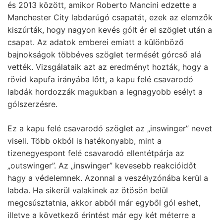
és 2013 között, amikor Roberto Mancini edzette a
Manchester City labdarúgó csapatát, ezek az elemzők
kiszúrták, hogy nagyon kevés gólt ér el szöglet után a
csapat. Az adatok emberei emiatt a különböző
bajnokságok többéves szöglet termését górcső alá
vették. Vizsgálataik azt az eredményt hozták, hogy a
rövid kapufa irányába lőtt, a kapu felé csavarodó
labdák hordozzák magukban a legnagyobb esélyt a
gólszerzésre.
Ez a kapu felé csavarodó szöglet az „inswinger” nevet
viseli. Több okból is hatékonyabb, mint a
tizenegyespont felé csavarodó ellentétpárja az
„outswinger”. Az „inswinger” kevesebb reakcióidőt
hagy a védelemnek. Azonnal a veszélyzónába kerül a
labda. Ha sikerül valakinek az ötösön belül
megcsúsztatnia, akkor abból már egyből gól eshet,
illetve a következő érintést már egy két méterre a