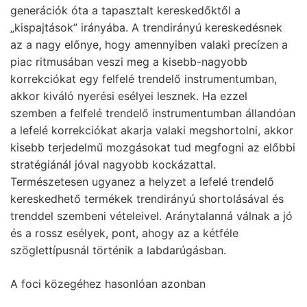
generációk óta a tapasztalt kereskedőktől a
„kispajtások” irányába. A trendirányú kereskedésnek
az a nagy előnye, hogy amennyiben valaki precízen a
piac ritmusában veszi meg a kisebb-nagyobb
korrekciókat egy felfelé trendelő instrumentumban,
akkor kiváló nyerési esélyei lesznek. Ha ezzel
szemben a felfelé trendelő instrumentumban állandóan
a lefelé korrekciókat akarja valaki megshortolni, akkor
kisebb terjedelmű mozgásokat tud megfogni az előbbi
stratégiánál jóval nagyobb kockázattal.
Természetesen ugyanez a helyzet a lefelé trendelő
kereskedhető termékek trendirányú shortolásával és
trenddel szembeni vételeivel. Aránytalanná válnak a jó
és a rossz esélyek, pont, ahogy az a kétféle
szöglettípusnál történik a labdarúgásban.
A foci közegéhez hasonlóan azonban