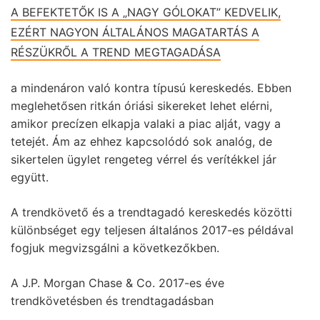
A BEFEKTETŐK IS A „NAGY GÓLOKAT” KEDVELIK,
EZÉRT NAGYON ÁLTALÁNOS MAGATARTÁS A
RÉSZÜKRŐL A TREND MEGTAGADÁSA
a mindenáron való kontra típusú kereskedés. Ebben
meglehetősen ritkán óriási sikereket lehet elérni,
amikor precízen elkapja valaki a piac alját, vagy a
tetejét. Ám az ehhez kapcsolódó sok analóg, de
sikertelen ügylet rengeteg vérrel és verítékkel jár
együtt.
A trendkövető és a trendtagadó kereskedés közötti
különbséget egy teljesen általános 2017-es példával
fogjuk megvizsgálni a következőkben.
A J.P. Morgan Chase & Co. 2017-es éve
trendkövetésben és trendtagadásban