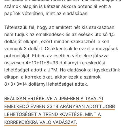
számok alapján is kétszer akkora potenciál volt a
papírok vételében, mint az eladásában.
Tételezzük fel, hogy az említett hét kis szakaszban
nem tudjuk az emelkedések és az esések utolsó 1,5
dollárját elkapni, ezért minden szakaszból le kell
vonnunk 3 dollárt. Csökkentsük le ezzel a mozgások
potenciálját. Ebben az esetben vételekre játszva
összesen 4+10+11+8=33 dollárnyi kereskedési
lehetőséget adott a JPM. Ha eladásokkal igyekeztünk
elkapni a korrekciókat, akkor ezek a számok
8+3+3=14 dollárnyi lehetőséget adtak.
REÁLISAN ÉRTÉKELVE A JPM-BEN A TAVALYI
EMELKEDŐ ÉVBEN 33:14 ARÁNYBAN ADOTT JOBB
LEHETŐSÉGET A TREND KÖVETÉSE, MINT A
KORREKCIÓKRA VALÓ VADÁSZAT.