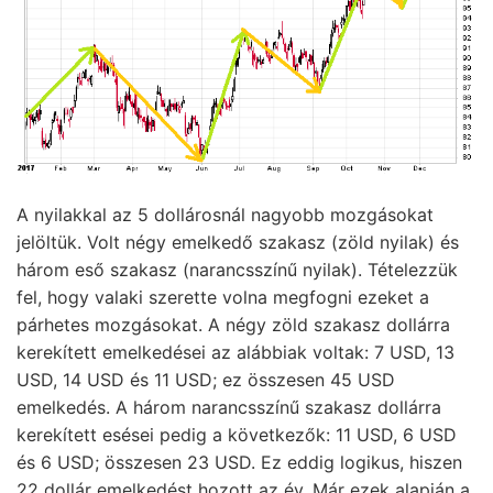
A nyilakkal az 5 dollárosnál nagyobb mozgásokat
jelöltük. Volt négy emelkedő szakasz (zöld nyilak) és
három eső szakasz (narancsszínű nyilak). Tételezzük
fel, hogy valaki szerette volna megfogni ezeket a
párhetes mozgásokat. A négy zöld szakasz dollárra
kerekített emelkedései az alábbiak voltak: 7 USD, 13
USD, 14 USD és 11 USD; ez összesen 45 USD
emelkedés. A három narancsszínű szakasz dollárra
kerekített esései pedig a következők: 11 USD, 6 USD
és 6 USD; összesen 23 USD. Ez eddig logikus, hiszen
22 dollár emelkedést hozott az év. Már ezek alapján a