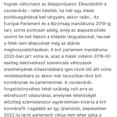
fognak változtatni az álláspontjukon. Elkezdődött a
csodavárás – talán később, ha már egy másik
politikusgárdával kell tárgyalni, akkor talán… Az
Európai Parlament és a Bizottság mandátuma 2019-ig
tart, szinte pontosan addig, amíg az alapszerződés
szerint be kell fejezni a kilépési tárgyalásokat, hacsak
a felek nem állapodnak meg az eljárás
meghosszabbításában. A brit parlament mandátuma
2020-ban járt volna le, azaz a másik oldalon 2019-től
esetleg bekövetkező szerencsés változások
eredményének kihasználására igen rövid idő állt volna
rendelkezésére az akkor már távozóban lévő brit
kormánynak és parlamentnek. A csodavárás
forgatókönyvéhez tehát szükség volt arra az
előrehozott választársa, amelynek lehetőségét
előzőleg számtalanszor egyértelműen kizárta a brit
kormányfő. Legalább az így újrainduló, alapesetben
2022-ig tartó parlamenti ciklus nem lehet gátja a