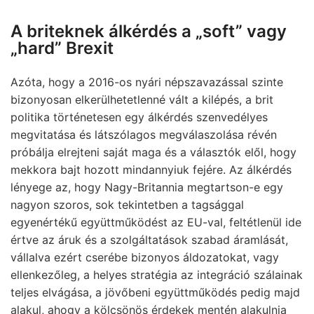
A briteknek álkérdés a „soft” vagy
„hard” Brexit
Azóta, hogy a 2016-os nyári népszavazással szinte
bizonyosan elkerülhetetlenné vált a kilépés, a brit
politika történetesen egy álkérdés szenvedélyes
megvitatása és látszólagos megválaszolása révén
próbálja elrejteni saját maga és a választók elől, hogy
mekkora bajt hozott mindannyiuk fejére. Az álkérdés
lényege az, hogy Nagy-Britannia megtartson-e egy
nagyon szoros, sok tekintetben a tagsággal
egyenértékű együttműködést az EU-val, feltétlenül ide
értve az áruk és a szolgáltatások szabad áramlását,
vállalva ezért cserébe bizonyos áldozatokat, vagy
ellenkezőleg, a helyes stratégia az integráció szálainak
teljes elvágása, a jövőbeni együttműködés pedig majd
alakul, ahogy a kölcsönös érdekek mentén alakulnia