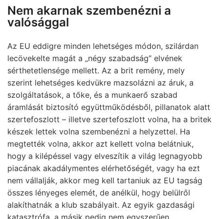
Nem akarnak szembenézni a
valósággal
Az EU eddigre minden lehetséges módon, szilárdan
lecövekelte magát a „négy szabadság” elvének
sérthetetlensége mellett. Az a brit remény, mely
szerint lehetséges kedvükre mazsolázni az áruk, a
szolgáltatások, a tőke, és a munkaerő szabad
áramlását biztosító együttműködésből, pillanatok alatt
szertefoszlott – illetve szertefoszlott volna, ha a britek
készek lettek volna szembenézni a helyzettel. Ha
megtették volna, akkor azt kellett volna belátniuk,
hogy a kilépéssel vagy elveszítik a világ legnagyobb
piacának akadálymentes elérhetőségét, vagy ha ezt
nem vállalják, akkor meg kell tartaniuk az EU tagság
összes lényeges elemét, de anélkül, hogy belülről
alakíthatnák a klub szabályait. Az egyik gazdasági
katasztrófa, a másik pedig nem egyszerűen