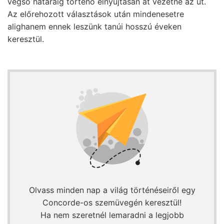
végső határáig történő elnyújtásán át vezetne az út.
Az előrehozott választások után mindenesetre
alighanem ennek leszünk tanúi hosszú éveken
keresztül.
Olvass minden nap a világ történéseiről egy
Concorde-os szemüvegén keresztül!
Ha nem szeretnél lemaradni a legjobb