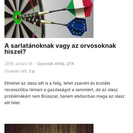
A sarlatánoknak vagy az orvosoknak
hiszel?
2018. június 19.
Gyurcsik Attila, CFA
Olvasási idő:
3 p
Elmehet az olasz elit is a falig, lehet zsarolni és brutális
recesszióba rántani a gazdaságot a semmiért, de az olasz
problémákért nem Brüsszel, hanem elsősorban maga az olasz
elit felel.