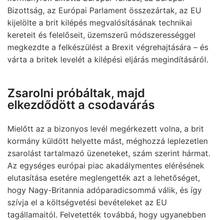
Bizottság, az Európai Parlament összezártak, az EU
kijelölte a brit kilépés megvalósításának technikai
kereteit és felelőseit, üzemszerű módszerességgel
megkezdte a felkészülést a Brexit végrehajtására – és
várta a britek levelét a kilépési eljárás megindításáról.
Zsarolni próbáltak, majd
elkezdődött a csodavárás
Mielőtt az a bizonyos levél megérkezett volna, a brit
kormány küldött helyette mást, méghozzá leplezetlen
zsarolást tartalmazó üzeneteket, szám szerint hármat.
Az egységes európai piac akadálymentes elérésének
elutasítása esetére meglengették azt a lehetőséget,
hogy Nagy-Britannia adóparadicsommá válik, és így
szívja el a költségvetési bevételeket az EU
tagállamaitól. Felvetették továbbá, hogy ugyanebben