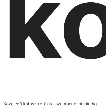
kö
Közeledő katasztrófákkal szembenézni mindig