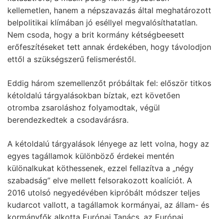
kellemetlen, hanem a népszavazás által meghatározott
belpolitikai klímában jó eséllyel megvalósíthatatlan.
Nem csoda, hogy a brit kormány kétségbeesett
erőfeszítéseket tett annak érdekében, hogy távolodjon
ettől a szükségszerű felismeréstől.
Eddig három szemellenzőt próbáltak fel: először titkos
kétoldalú tárgyalásokban bíztak, ezt követően
otromba zsaroláshoz folyamodtak, végül
berendezkedtek a csodavárásra.
A kétoldalú tárgyalások lényege az lett volna, hogy az
egyes tagállamok különböző érdekei mentén
különalkukat köthessenek, ezzel fellazítva a „négy
szabadság” elve mellett felsorakozott koalíciót. A
2016 utolsó negyedévében kipróbált módszer teljes
kudarcot vallott, a tagállamok kormányai, az állam- és
kormányfők alkotta Európai Tanács, az Európai