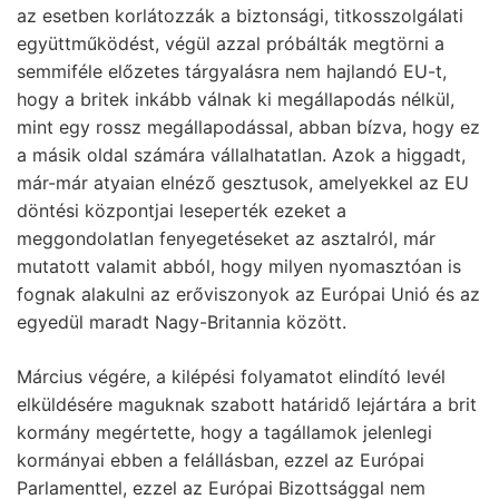
az esetben korlátozzák a biztonsági, titkosszolgálati
együttműködést, végül azzal próbálták megtörni a
semmiféle előzetes tárgyalásra nem hajlandó EU-t,
hogy a britek inkább válnak ki megállapodás nélkül,
mint egy rossz megállapodással, abban bízva, hogy ez
a másik oldal számára vállalhatatlan. Azok a higgadt,
már-már atyaian elnéző gesztusok, amelyekkel az EU
döntési központjai leseperték ezeket a
meggondolatlan fenyegetéseket az asztalról, már
mutatott valamit abból, hogy milyen nyomasztóan is
fognak alakulni az erőviszonyok az Európai Unió és az
egyedül maradt Nagy-Britannia között.
Március végére, a kilépési folyamatot elindító levél
elküldésére maguknak szabott határidő lejártára a brit
kormány megértette, hogy a tagállamok jelenlegi
kormányai ebben a felállásban, ezzel az Európai
Parlamenttel, ezzel az Európai Bizottsággal nem