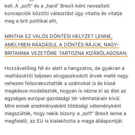
kell. A „soft” és a „hard” Brexit-ként nevesített
koncepciók közötti választást úgy vitatta és vitatja
meg a brit politikai elit,
MINTHA EZ VALÓS DÖNTÉSI HELYZET LENNE,
AMELYBEN RÁADÁSUL A DÖNTÉS RÁJUK, NAGY-
BRITANNIA VEZETŐIRE TARTOZNA KIZÁRÓLAGOSAN.
Hozzávetőleg fél év alatt a hangzatos, de gyakran a
realitásoktól teljesen elrugaszkodott érvek mellé nagy
nehezen felsorakoztatták a számokat is és kissé
megkésve modellezték, hogyan is nézne ki az élet az
egységes európai gazdasági tér vámhatárain kívül.
Mire ennek eredményeként többségi véleményként
megszülték, hogy nekik bizony a „soft” Brexit lenne a
megfelelő, az EU is kialakította a maga álláspontját.