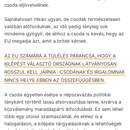
csoda eljövetelének.
Sajnálatosan ritkán ugyan, de csodák természetesen
valóban előfordulnak, az idő pedig tényleg sok
mindenre gyógyír, de ahhoz a csoda is kevés, hogy az
EU megadja azt, amit a britek kérnek.
AZ EU SZÁMÁRA A TÚLÉLÉS PARANCSA, HOGY A
KILÉPÉST VÁLASZTÓ ORSZÁGNAK LÁTVÁNYOSAN
ROSSZUL KELL JÁRNIA –CSODÁNAK ÉS IRGALOMNAK
NINCS HELYE EBBEN AZ ÖSSZEFÜGGÉSBEN.
A csoda egyetlen esélye a népszavazás politikai
tényként történő lassú elsorvasztása lenne, kivárva a
közvélemény maradáspárti átfordulását. Ez sem lehet
több egy utolsó szalmaszálnál, és ehhez is a
halogatáson, a kilépési tárgyalásoknak a lehetőségek