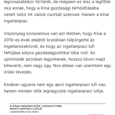
legrosszabbkor történik, de mégsem ez lesz a legfőbb
oka annak, hogy a Kína gazdasági térhódításába
vetett túlzó hit valódi csorbát szenved. Hanem a kínai
ingatlanpiac.
Viszonylag konszenzus van azt illetően, hogy Kína a
2010-es évek elejétől brutálisan túlpörgette az
ingatlanszektorát, és hogy az ingatlanpiaci lufi
felfújása súlyos gazdaságpolitikai hiba volt. Az
optimisták azonban legyintenek, hosszú távon majd
kiheverik, nem nagy ügy. Nos ebben van szerintem egy
óriási tévedés.
Kínában ugyanis nem egy apró ingatlanpiaci lufi van,
hanem minden idők legnagyobb ingatlanpiaci lufija: