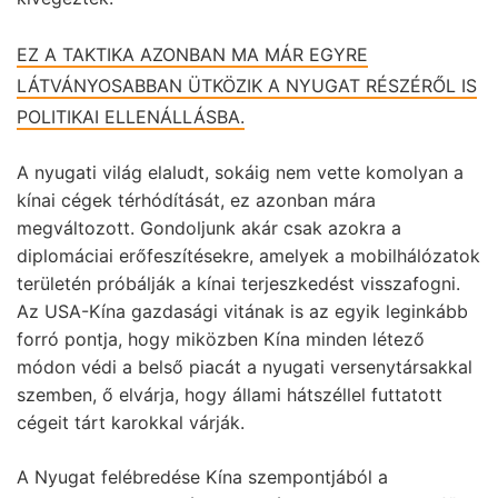
EZ A TAKTIKA AZONBAN MA MÁR EGYRE
LÁTVÁNYOSABBAN ÜTKÖZIK A NYUGAT RÉSZÉRŐL IS
POLITIKAI ELLENÁLLÁSBA.
A nyugati világ elaludt, sokáig nem vette komolyan a
kínai cégek térhódítását, ez azonban mára
megváltozott. Gondoljunk akár csak azokra a
diplomáciai erőfeszítésekre, amelyek a mobilhálózatok
területén próbálják a kínai terjeszkedést visszafogni.
Az USA-Kína gazdasági vitának is az egyik leginkább
forró pontja, hogy miközben Kína minden létező
módon védi a belső piacát a nyugati versenytársakkal
szemben, ő elvárja, hogy állami hátszéllel futtatott
cégeit tárt karokkal várják.
A Nyugat felébredése Kína szempontjából a