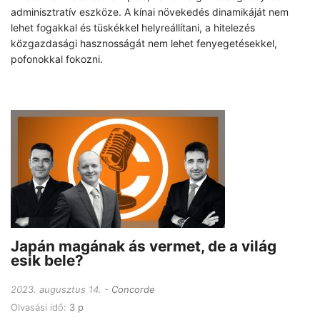
adminisztratív eszköze. A kínai növekedés dinamikáját nem
lehet fogakkal és tüskékkel helyreállítani, a hitelezés
közgazdasági hasznosságát nem lehet fenyegetésekkel,
pofonokkal fokozni.
Japán magának ás vermet, de a világ
esik bele?
2023. augusztus 14.
Concorde
Olvasási idő:
3 p