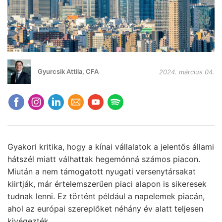
Gyurcsik Attila, CFA
2024. március 04.
Gyakori kritika, hogy a kínai vállalatok a jelentős állami
hátszél miatt válhattak hegemónná számos piacon.
Miután a nem támogatott nyugati versenytársakat
kiirtják, már értelemszerűen piaci alapon is sikeresek
tudnak lenni. Ez történt például a napelemek piacán,
ahol az európai szereplőket néhány év alatt teljesen
kivégezték.