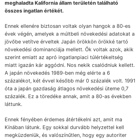
meghaladta Kalifornia állam területén található
összes ingatlan értékét.
Ennek ellenére biztosan voltak olyan hangok a 80-es
évek végén, amelyek a múltbeli növekedési adatokat a
jövőbe vetítve érveltek Japán örökkön örökké tartó
növekedési dominanciája mellett. Ők voltak azok, akik
szerint emiatt az apró ingatlanpiaci túlértékeltség
miatt igazán kár aggódni. Nos nekik csalódniuk kellett.
A japán növekedés 1989-ben még elérte a 6
százalékot, két évvel később már 0 százalék volt. 1991
óta a japán gazdaság átlagos növekedési üteme 0,7
százalék. Ez a töredéke annak, amit a 80-as években
láttunk.
Ennek fényében érdemes átértékelni azt, amit ma
Kínában látunk. Egy sokkal durvább helyzettel kell
megküzdeniük, és valószínűtlen, hogy egy autoriter