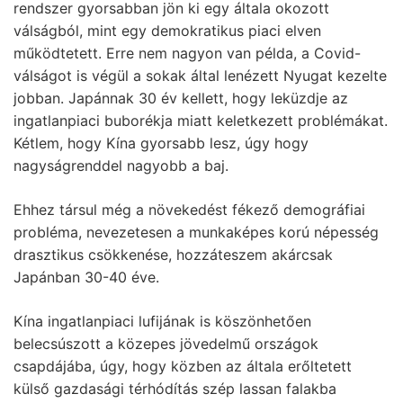
rendszer gyorsabban jön ki egy általa okozott
válságból, mint egy demokratikus piaci elven
működtetett. Erre nem nagyon van példa, a Covid-
válságot is végül a sokak által lenézett Nyugat kezelte
jobban. Japánnak 30 év kellett, hogy leküzdje az
ingatlanpiaci buborékja miatt keletkezett problémákat.
Kétlem, hogy Kína gyorsabb lesz, úgy hogy
nagyságrenddel nagyobb a baj.
Ehhez társul még a növekedést fékező demográfiai
probléma, nevezetesen a munkaképes korú népesség
drasztikus csökkenése, hozzáteszem akárcsak
Japánban 30-40 éve.
Kína ingatlanpiaci lufijának is köszönhetően
belecsúszott a közepes jövedelmű országok
csapdájába, úgy, hogy közben az általa erőltetett
külső gazdasági térhódítás szép lassan falakba