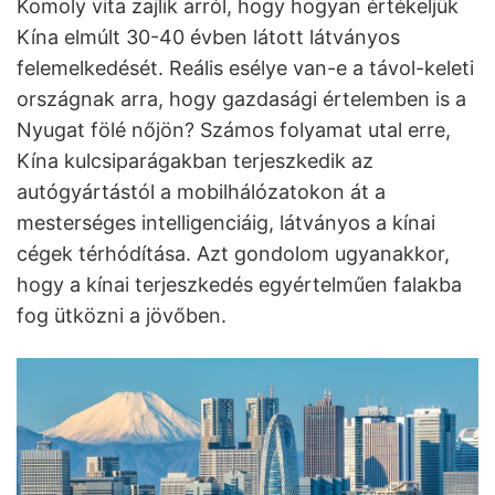
Komoly vita zajlik arról, hogy hogyan értékeljük
Kína elmúlt 30-40 évben látott látványos
felemelkedését. Reális esélye van-e a távol-keleti
országnak arra, hogy gazdasági értelemben is a
Nyugat fölé nőjön? Számos folyamat utal erre,
Kína kulcsiparágakban terjeszkedik az
autógyártástól a mobilhálózatokon át a
mesterséges intelligenciáig, látványos a kínai
cégek térhódítása. Azt gondolom ugyanakkor,
hogy a kínai terjeszkedés egyértelműen falakba
fog ütközni a jövőben.