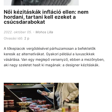
Női kézitáskák infláció ellen: nem
hordani, tartani kell ezeket a
csúcsdarabokat
2022. október 05.
Mohos Lilla
Olvasási idő:
2 p
A tőkepiacok vergődésével párhuzamosan a befektetők
keresik az alternatívákat. Gyakori például a luxuscikkek
vásárlása. Van egy meglepő versenyző, ebben a mezőnyben,
aki nagy szeletet hasít ki magának: a designer kézitáskák.