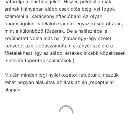
határolja a lehetőségeket. Hiszen például a mák
árának hiányában alább csak diós bejglivel fogok
számolni a „karácsonyinflációban”. Az olyan
finomságokat is feláldoztam az egyszerűség oltárán,
mint a különböző fűszerek. De a halászlébe is
kerülhetett volna más hal (habár egy-egy szelet
kenyeret azért odaszámoltam a tányér szélére a
főételekhez). Így az alábbi értékek inkább közelítések,
mintsem tűpontos számítások.)
Miután minden jogi nyilatkozatot letudtunk, nézzük
tehát hogyan alakultak az árak az én „receptjeim”
alapján: