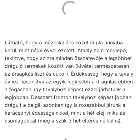
Látható, hogy a mézeskalács közel dupla annyiba
kerül, mint négy évvel ezelőtt. Amely nem meglepő,
tekintve, hogy szinte minden összetevője a legtöbbet
dráguló termékek között van (kivétel természetesen
az ársapkás liszt és cukor). Érdekesség, hogy a tavalyi
évhez hasonlítva az egyik legkisebb a drágulás ebben
a fogásban, így tavalyhoz képest ezzel járhatunk a
legjobban. Desszert fronton tavalyhoz képest jobban
drágult a bejgli, azonban így is rosszabbul járunk a
karácsonyi édességeinkkel, mint a hét eleji mikulás
csomagokkal (még a szűk 3 hét eltérés nélkül is).