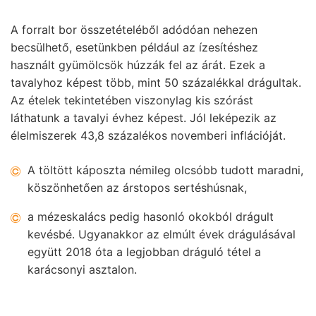
A forralt bor összetételéből adódóan nehezen
becsülhető, esetünkben például az ízesítéshez
használt gyümölcsök húzzák fel az árát. Ezek a
tavalyhoz képest több, mint 50 százalékkal drágultak.
Az ételek tekintetében viszonylag kis szórást
láthatunk a tavalyi évhez képest. Jól leképezik az
élelmiszerek 43,8 százalékos novemberi inflációját.
A töltött káposzta némileg olcsóbb tudott maradni,
köszönhetően az árstopos sertéshúsnak,
a mézeskalács pedig hasonló okokból drágult
kevésbé. Ugyanakkor az elmúlt évek drágulásával
együtt 2018 óta a legjobban dráguló tétel a
karácsonyi asztalon.