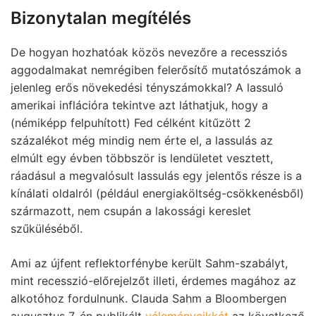
Bizonytalan megítélés
De hogyan hozhatóak közös nevezőre a recessziós
aggodalmakat nemrégiben felerősítő mutatószámok a
jelenleg erős növekedési tényszámokkal? A lassuló
amerikai inflációra tekintve azt láthatjuk, hogy a
(némiképp felpuhított) Fed célként kitűzött 2
százalékot még mindig nem érte el, a lassulás az
elmúlt egy évben többször is lendületet vesztett,
ráadásul a megvalósult lassulás egy jelentős része is a
kínálati oldalról (például energiaköltség-csökkenésből)
származott, nem csupán a lakossági kereslet
szűküléséből.
Ami az újfent reflektorfénybe került Sahm-szabályt,
mint recesszió-előrejelzőt illeti, érdemes magához az
alkotóhoz fordulnunk. Clauda Sahm a Bloombergen
augusztus 7-én publikált
véleménycikkét
az következő