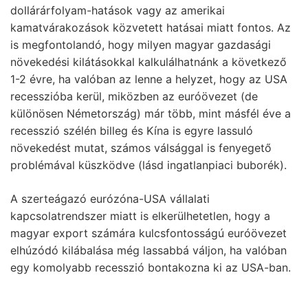
dollárárfolyam-hatások vagy az amerikai
kamatvárakozások közvetett hatásai miatt fontos. Az
is megfontolandó, hogy milyen magyar gazdasági
növekedési kilátásokkal kalkulálhatnánk a következő
1-2 évre, ha valóban az lenne a helyzet, hogy az USA
recesszióba kerül, miközben az euróövezet (de
különösen Németország) már több, mint másfél éve a
recesszió szélén billeg és Kína is egyre lassuló
növekedést mutat, számos válsággal is fenyegető
problémával küszködve (lásd ingatlanpiaci buborék).
A szerteágazó eurózóna-USA vállalati
kapcsolatrendszer miatt is elkerülhetetlen, hogy a
magyar export számára kulcsfontosságú euróövezet
elhúzódó kilábalása még lassabbá váljon, ha valóban
egy komolyabb recesszió bontakozna ki az USA-ban.