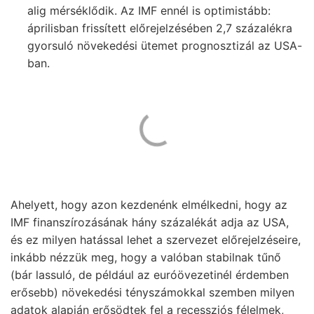
alig mérséklődik. Az IMF ennél is optimistább:
áprilisban frissített előrejelzésében 2,7 százalékra
gyorsuló növekedési ütemet prognosztizál az USA-
ban.
Ahelyett, hogy azon kezdenénk elmélkedni, hogy az
IMF finanszírozásának hány százalékát adja az USA,
és ez milyen hatással lehet a szervezet előrejelzéseire,
inkább nézzük meg, hogy a valóban stabilnak tűnő
(bár lassuló, de például az euróövezetinél érdemben
erősebb) növekedési tényszámokkal szemben milyen
adatok alapján erősödtek fel a recessziós félelmek,