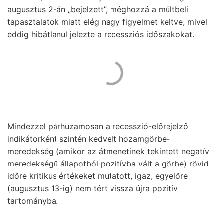
augusztus 2-án „bejelzett”, méghozzá a múltbeli
tapasztalatok miatt elég nagy figyelmet keltve, mivel
eddig hibátlanul jelezte a recessziós időszakokat.
Mindezzel párhuzamosan a recesszió-előrejelző
indikátorként szintén kedvelt hozamgörbe-
meredekség (amikor az átmenetinek tekintett negatív
meredekségű állapotból pozitívba vált a görbe) rövid
időre kritikus értékeket mutatott, igaz, egyelőre
(augusztus 13-ig) nem tért vissza újra pozitív
tartományba.