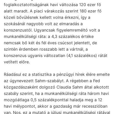
foglalkoztatottságának havi változása 120 ezer fő
alatt maradt. A piaci várakozás szerint 180 ezer fő
közeli bővülésnek kellett volna érkezni, így a
szokásánál nagyobb volt az elmaradás a
konszenzustól. Ugyancsak figyelemreméltó volt a
munkanélküliségi ráta: a 4,3 százalékos értéke
nemcsak bő két és fél éves csúcsot jelentett, de
szintén érdemben rosszabb lett a vártnál, a
konszenzus ugyanis változatlan (4,1 százalékos) rátát
vetített előre.
Ráadásul ez a statisztika a pénzügyi hírek élére emelte
az úgynevezett Sahm-szabályt. A régebben a Fed
közgazdászaként dolgozó Claudia Sahm által alkotott
szabály szerint, ha a munkanélküliségi ráta három havi
mozgóátlaga 0,5 százalékponttal haladja meg a 12
havi mélypontot, akkor a gazdaság már recesszióban
van. Nos, ez a mutató a júliusi munkanélküliségi rátával