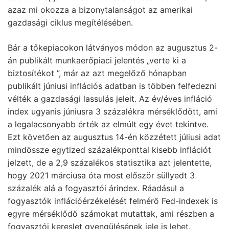
azaz mi okozza a bizonytalanságot az amerikai
gazdasági ciklus megítélésében.
Bár a tőkepiacokon látványos módon az augusztus 2-
án publikált munkaerőpiaci jelentés „verte ki a
biztosítékot ”, már az azt megelőző hónapban
publikált júniusi inflációs adatban is többen felfedezni
vélték a gazdasági lassulás jeleit. Az év/éves infláció
index ugyanis júniusra 3 százalékra mérséklődött, ami
a legalacsonyabb érték az elmúlt egy évet tekintve.
Ezt követően az augusztus 14-én közzétett júliusi adat
mindössze egytized százalékponttal kisebb inflációt
jelzett, de a 2,9 százalékos statisztika azt jelentette,
hogy 2021 márciusa óta most először süllyedt 3
százalék alá a fogyasztói árindex. Ráadásul a
fogyasztók inflációérzékelését felmérő Fed-indexek is
egyre mérséklődő számokat mutattak, ami részben a
fogyasztói kereslet gyengülésének jele is lehet.