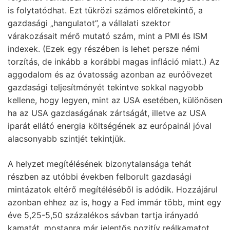
is folytatódhat. Ezt tükrözi számos előretekintő, a
gazdasági „hangulatot”, a vállalati szektor
várakozásait mérő mutató szám, mint a PMI és ISM
indexek. (Ezek egy részében is lehet persze némi
torzítás, de inkább a korábbi magas infláció miatt.) Az
aggodalom és az óvatosság azonban az euróövezet
gazdasági teljesítményét tekintve sokkal nagyobb
kellene, hogy legyen, mint az USA esetében, különösen
ha az USA gazdaságának zártságát, illetve az USA
iparát ellátó energia költségének az európainál jóval
alacsonyabb szintjét tekintjük.
A helyzet megítélésének bizonytalansága tehát
részben az utóbbi években felborult gazdasági
mintázatok eltérő megítéléséből is adódik. Hozzájárul
azonban ehhez az is, hogy a Fed immár több, mint egy
éve 5,25-5,50 százalékos sávban tartja irányadó
kamatát, mostanra már jelentős pozitív reálkamatot