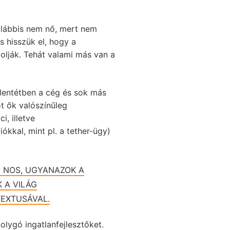
alábbis nem nő, mert nem
 hisszük el, hogy a
lják. Tehát valami más van a
llentétben a cég és sok más
őt ők valószínűleg
, illetve
kkal, mint pl. a tether-ügy)
? NOS, UGYANAZOK A
 A VILÁG
TEXTUSÁVAL.
lygó ingatlanfejlesztőket.