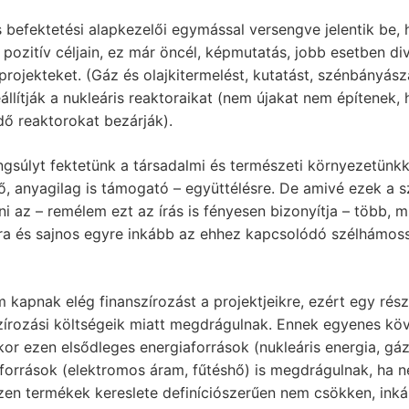
s befektetési alapkezelői egymással versengve jelentik be,
 pozitív céljain, ez már öncél, képmutatás, jobb esetben d
rojekteket. (Gáz és olajkitermelést, kutatást, szénbányász
állítják a nukleáris reaktoraikat (nem újakat nem építenek,
 reaktorokat bezárják).
gsúlyt fektetünk a társadalmi és természeti környezetünkk
ő, anyagilag is támogató – együttélésre. De amivé ezek a 
az – remélem ezt az írás is fényesen bizonyítja – több, m
ra és sajnos egyre inkább az ehhez kapcsolódó szélhámoss
 kapnak elég finanszírozást a projektjeikre, ezért egy rés
zírozási költségeik miatt megdrágulnak. Ennek egyenes kö
kor ezen elsődleges energiaforrások (nukleáris energia, gáz,
orrások (elektromos áram, fűtéshő) is megdrágulnak, ha n
en termékek kereslete definíciószerűen nem csökken, ink