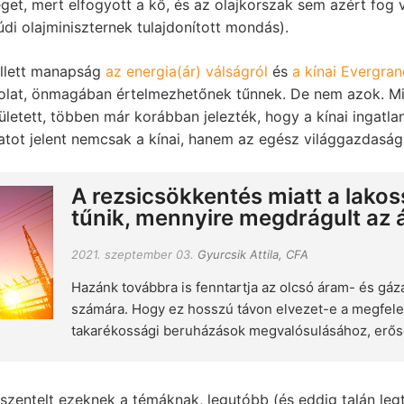
et, mert elfogyott a kő, és az olajkorszak sem azért fog v
údi olajminiszternek tulajdonított mondás).
ellett manapság
az energia(ár) válságról
és
a kínai Evergran
olat, önmagában értelmezhetőnek tűnnek. De nem azok. Mi
ületett, többen már korábban jelezték, hogy a kínai ingatlan
atot jelent nemcsak a kínai, hanem az egész világgazdaság
A rezsicsökkentés miatt a lako
tűnik, mennyire megdrágult az
2021. szeptember 03.
Gyurcsik Attila, CFA
Hazánk továbbra is fenntartja az olcsó áram- és gázár
számára. Hogy ez hosszú távon elvezet-e a megfele
takarékossági beruházások megvalósulásához, erős
szentelt ezeknek a témáknak, legutóbb (és eddig talán leg