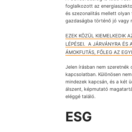
foglalkozott az energiaszekto
és szezonalitás mellett olya
gazdaságba történő jó vagy 
EZEK KÖZÜL KIEMELKEDIK A
LÉPÉSEI. A JÁRVÁNYRA ÉS 
ÁMOKFUTÁS, FŐLEG AZ EGY
Jelen írásban nem szeretnék 
kapcsolatban. Különösen nem 
mindezek kapcsán, és a két üg
álszent, képmutató magatartá
eléggé találó.
ESG