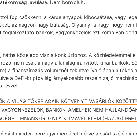
atékonyság javulása. Nem bonyolult.
attól fog csökkenni a káros anyagok kibocsátása, vagy leg
eket, az nagyon nagy butaság. Olyannyira nagy, hogy nem is
 foglalkoztató bankok, vagyonkezelők ezt komolyan gondo
, hátha közelebb visz a konklúzióhoz. A közhiedelemmel e
zírozói nem csak a nagy államilag irányított kínai bankok. S
) a finanszírozás volumenét tekintve. Valójában a tőkepiaci
ve a DeFi-kriptovilág árnyékosabb részein zajló machináció
 részét.
ŐK A VILÁG TŐKEPIACAIN KÖTVÉNYT VÁSÁRLÓK KÖZÖTT
, VAGYONKEZELŐK, BANKOK, AMELYEK NEM HAJLANDÓAK
CÉGEIT FINANSZÍROZNI A KLÍMAVÉDELEM (HAZUG) PRE
 Például minden pénzügyi mércével mérve a csőd szélén imbo