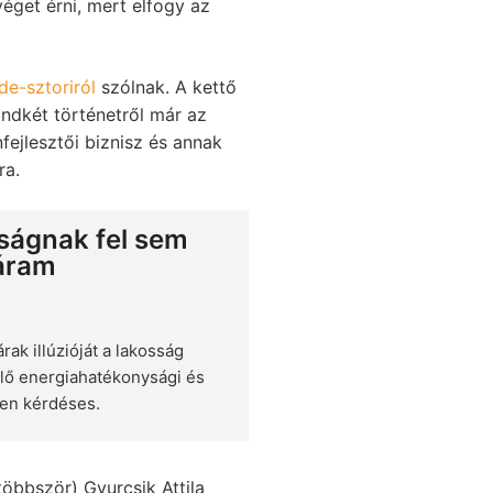
éget érni, mert elfogy az
de-sztoriról
szólnak. A kettő
ndkét történetről már az
fejlesztői biznisz és annak
ra.
sságnak fel sem
 áram
ak illúzióját a lakosság
lő energiahatékonysági és
en kérdéses.
többször) Gyurcsik Attila