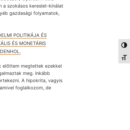
n a szokásos kereslet-kínálat
gyéb gazdasági folyamatok,
ELMI POLITIKÁJA ÉS
ÁLIS ÉS MONETÁRIS
Nagy 
NDENHOL.
Betűm
k előttem megtettek ezekkel
ogalmaztak meg. Inkább
tekezni. A hipokrita, vagyis
 amivel foglalkozom, de