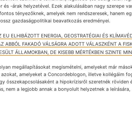
r és -árak helyzetével. Ezek alakulásában nagy szerepe va
n fontos tényezőknek, amelyek nem rendszeresek, hanem e
rossz gazdaságpolitikai beavatkozás eredményei.
Z EU ELHIBÁZOTT ENERGIA, GEOSTRATÉGIAI ÉS KLÍMAVÉD
AZ ABBÓL FAKADÓ VÁLSÁGRA ADOTT VÁLASZKÉNT A FISK
ESÜLT ÁLLAMOKBAN, DE KISEBB MÉRTÉKBEN SZINTE MI
olyan megállapításokat megismételni, amelyeket már máso
azokat, amelyeket a Concordeblogon, illetve kollégáim f
y összekapcsolásaként a hipokrízisről szeretnék röviden ér
s, nem a legjobb annak a bonyolult helyzetnek a leírására,