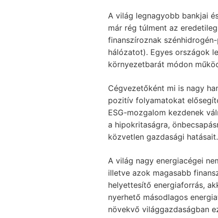
A világ legnagyobb bankjai é
már rég túlment az eredetileg
finanszíroznak szénhidrogén-p
hálózatot). Egyes országok le
környezetbarát módon működő
Cégvezetőként mi is nagy han
pozitív folyamatokat elősegít
ESG-mozgalom kezdenek válni 
a hipokritaságra, önbecsapás
közvetlen gazdasági hatásait.
A világ nagy energiacégei nem
illetve azok magasabb finans
helyettesítő energiaforrás, ak
nyerhető másodlagos energiaf
növekvő világgazdaságban ez