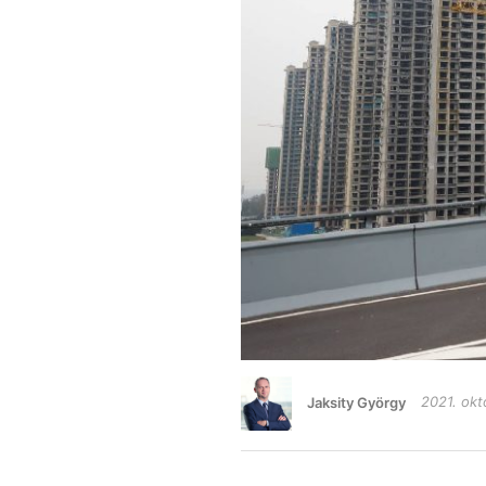
Jaksity György
2021. okt