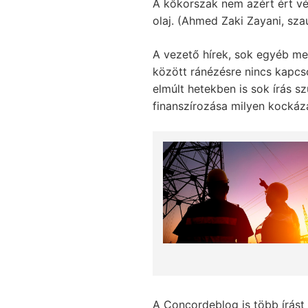
A kőkorszak nem azért ért vég
olaj. (Ahmed Zaki Zayani, sza
A vezető hírek, sok egyéb m
között ránézésre nincs kapcs
elmúlt hetekben is sok írás sz
finanszírozása milyen kockáz
A Concordeblog is több írást 