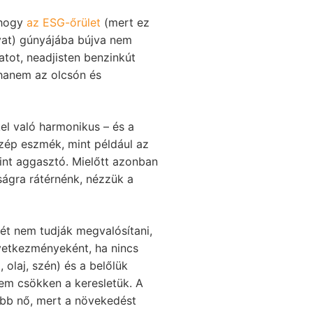
 hogy
az ESG-őrület
(mert ez
ivat) gúnyájába bújva nem
atot, neadjisten benzinkút
 hanem az olcsón és
el való harmonikus – és a
szép eszmék, mint például az
int aggasztó. Mielőtt azonban
ágra rátérnénk, nézzük a
zét nem tudják megvalósítani,
vetkezményeként, ha nincs
 olaj, szén) és a belőlük
em csökken a keresletük. A
ább nő, mert a növekedést