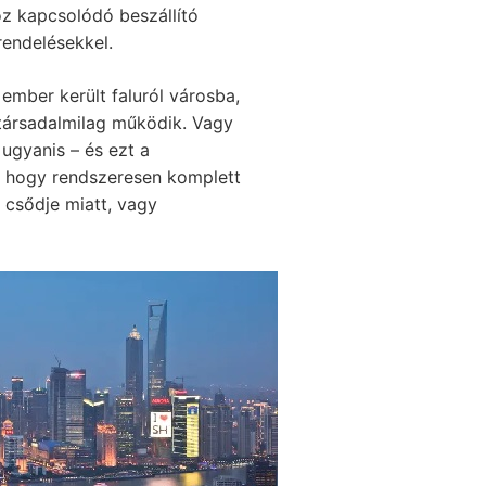
oz kapcsolódó beszállító
rendelésekkel.
 ember került faluról városba,
 társadalmilag működik. Vagy
 ugyanis – és ezt a
re, hogy rendszeresen komplett
ő csődje miatt, vagy