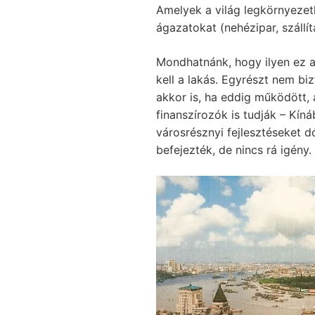
Amelyek a világ legkörnyezet
ágazatokat (nehézipar, szállí
Mondhatnánk, hogy ilyen ez a 
kell a lakás. Egyrészt nem b
akkor is, ha eddig működött, a
finanszírozók is tudják – Kín
városrésznyi fejlesztéseket dó
befejezték, de nincs rá igény.