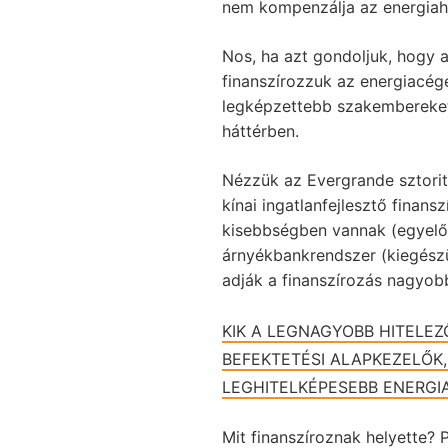
nem kompenzálja az energiah
Nos, ha azt gondoljuk, hogy 
finanszírozzuk az energiacég
legképzettebb szakembereket
háttérben.
Nézzük az Evergrande sztorit
kínai ingatlanfejlesztő finans
kisebbségben vannak (egyelőre
árnyékbankrendszer (kiegészül
adják a finanszírozás nagyobb
KIK A LEGNAGYOBB HITELEZ
BEFEKTETÉSI ALAPKEZELŐK
LEGHITELKÉPESEBB ENERGIA
Mit finanszíroznak helyette?