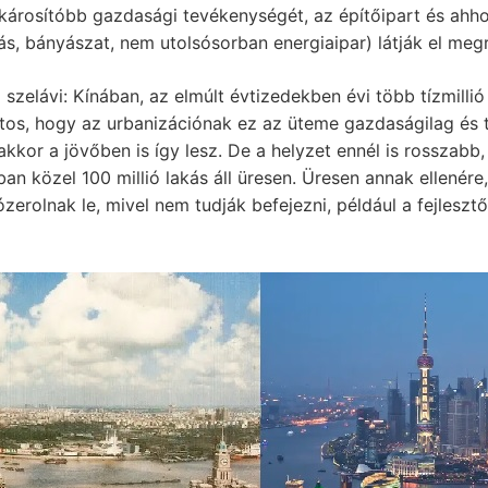
károsítóbb gazdasági tevékenységét, az építőipart és ahh
tás, bányászat, nem utolsósorban energiaipar) látják el meg
szelávi: Kínában, az elmúlt évtizedekben évi több tízmillió
iztos, hogy az urbanizációnak ez az üteme gazdaságilag és
kkor a jövőben is így lesz. De a helyzet ennél is rosszabb,
ában közel 100 millió lakás áll üresen. Üresen annak ellené
zerolnak le, mivel nem tudják befejezni, például a fejleszt