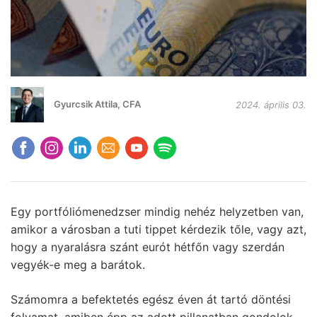
Gyurcsik Attila, CFA
2024. április 03.
Egy portfóliómenedzser mindig nehéz helyzetben van,
amikor a városban a tuti tippet kérdezik tőle, vagy azt,
hogy a nyaralásra szánt eurót hétfőn vagy szerdán
vegyék-e meg a barátok.
Számomra a befektetés egész éven át tartó döntési
folyamat, amiben épp az adott pillanatban gondolok