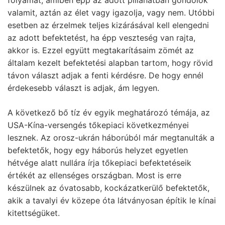
valamit, aztán az élet vagy igazolja, vagy nem. Utóbbi
esetben az érzelmek teljes kizárásával kell elengedni
az adott befektetést, ha épp veszteség van rajta,
akkor is. Ezzel együtt megtakarításaim zömét az
általam kezelt befektetési alapban tartom, hogy rövid
távon választ adjak a fenti kérdésre. De hogy ennél
érdekesebb választ is adjak, ám legyen.
A következő bő tíz év egyik meghatározó témája, az
USA-Kína-versengés tőkepiaci következményei
lesznek. Az orosz-ukrán háborúból már megtanulták a
befektetők, hogy egy háborús helyzet egyetlen
hétvége alatt nullára írja tőkepiaci befektetéseik
értékét az ellenséges országban. Most is erre
készülnek az óvatosabb, kockázatkerülő befektetők,
akik a tavalyi év közepe óta látványosan építik le kínai
kitettségüket.