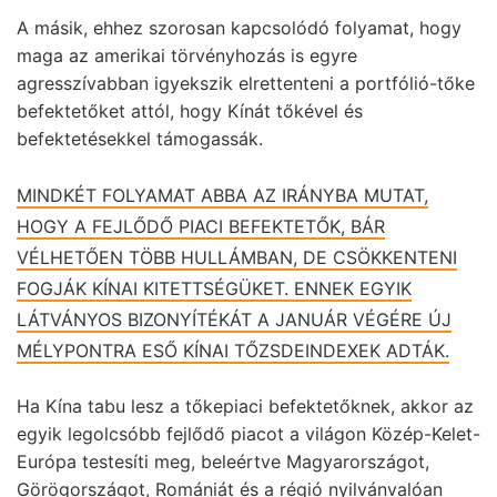
A másik, ehhez szorosan kapcsolódó folyamat, hogy
maga az amerikai törvényhozás is egyre
agresszívabban igyekszik elrettenteni a portfólió-tőke
befektetőket attól, hogy Kínát tőkével és
befektetésekkel támogassák.
MINDKÉT FOLYAMAT ABBA AZ IRÁNYBA MUTAT,
HOGY A FEJLŐDŐ PIACI BEFEKTETŐK, BÁR
VÉLHETŐEN TÖBB HULLÁMBAN, DE CSÖKKENTENI
FOGJÁK KÍNAI KITETTSÉGÜKET. ENNEK EGYIK
LÁTVÁNYOS BIZONYÍTÉKÁT A JANUÁR VÉGÉRE ÚJ
MÉLYPONTRA ESŐ KÍNAI TŐZSDEINDEXEK ADTÁK.
Ha Kína tabu lesz a tőkepiaci befektetőknek, akkor az
egyik legolcsóbb fejlődő piacot a világon Közép-Kelet-
Európa testesíti meg, beleértve Magyarországot,
Görögországot, Romániát és a régió nyilvánvalóan