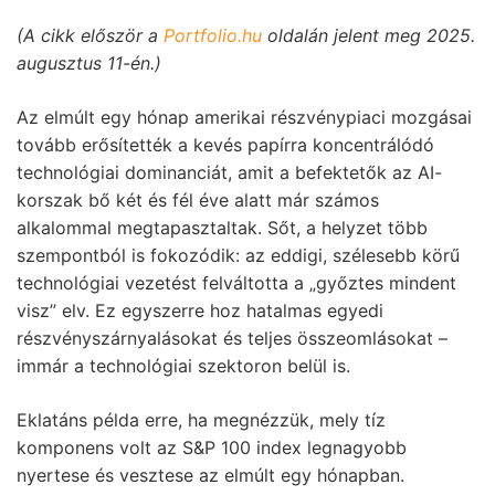
(A cikk először a
Portfolio.hu
oldalán jelent meg 2025.
augusztus 11-én.)
Az elmúlt egy hónap amerikai részvénypiaci mozgásai
tovább erősítették a kevés papírra koncentrálódó
technológiai dominanciát, amit a befektetők az AI-
korszak bő két és fél éve alatt már számos
alkalommal megtapasztaltak. Sőt, a helyzet több
szempontból is fokozódik: az eddigi, szélesebb körű
technológiai vezetést felváltotta a „győztes mindent
visz” elv. Ez egyszerre hoz hatalmas egyedi
részvényszárnyalásokat és teljes összeomlásokat –
immár a technológiai szektoron belül is.
Eklatáns példa erre, ha megnézzük, mely tíz
komponens volt az S&P 100 index legnagyobb
nyertese és vesztese az elmúlt egy hónapban.