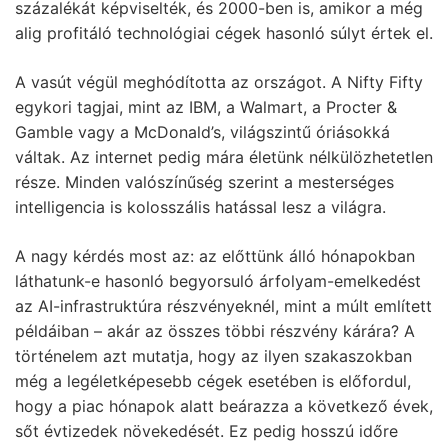
százalékát képviselték, és 2000-ben is, amikor a még
alig profitáló technológiai cégek hasonló súlyt értek el.
A vasút végül meghódította az országot. A Nifty Fifty
egykori tagjai, mint az IBM, a Walmart, a Procter &
Gamble vagy a McDonald’s, világszintű óriásokká
váltak. Az internet pedig mára életünk nélkülözhetetlen
része. Minden valószínűség szerint a mesterséges
intelligencia is kolosszális hatással lesz a világra.
A nagy kérdés most az: az előttünk álló hónapokban
láthatunk-e hasonló begyorsuló árfolyam-emelkedést
az AI-infrastruktúra részvényeknél, mint a múlt említett
példáiban – akár az összes többi részvény kárára? A
történelem azt mutatja, hogy az ilyen szakaszokban
még a legéletképesebb cégek esetében is előfordul,
hogy a piac hónapok alatt beárazza a következő évek,
sőt évtizedek növekedését. Ez pedig hosszú időre