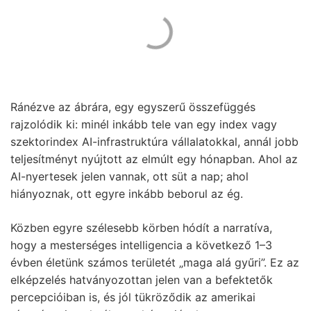
Ránézve az ábrára, egy egyszerű összefüggés
rajzolódik ki: minél inkább tele van egy index vagy
szektorindex AI-infrastruktúra vállalatokkal, annál jobb
teljesítményt nyújtott az elmúlt egy hónapban. Ahol az
AI-nyertesek jelen vannak, ott süt a nap; ahol
hiányoznak, ott egyre inkább beborul az ég.
Közben egyre szélesebb körben hódít a narratíva,
hogy a mesterséges intelligencia a következő 1–3
évben életünk számos területét „maga alá gyűri”. Ez az
elképzelés hatványozottan jelen van a befektetők
percepcióiban is, és jól tükröződik az amerikai