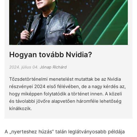
Hogyan tovább Nvidia?
2024. július 04.
Jónap Richárd
Tőzsdetörténelmi menetelést mutattak be az Nvidia
részvényei 2024 első félévében, de a nagy kérdés az,
hogy miképpen folytatódik a történet innen. A közeli
és távolabbi jövőre alapvetően háromféle lehetőség
kínálkozik.
A „nyerteshez húzás” talán leglátványosabb példája