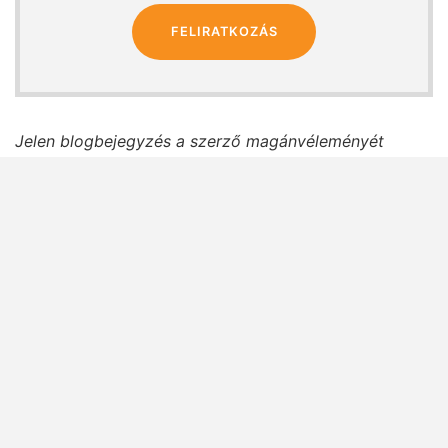
FELIRATKOZÁS
Jelen blogbejegyzés a szerző magánvéleményét
tükrözi, amely nem feltétlenül egyezik a Concorde
Csoport hivatalos álláspontjával.
Ajánló