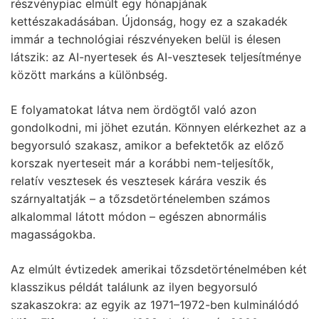
részvénypiac elmúlt egy hónapjának
kettészakadásában. Újdonság, hogy ez a szakadék
immár a technológiai részvényeken belül is élesen
látszik: az AI-nyertesek és AI-vesztesek teljesítménye
között markáns a különbség.
E folyamatokat látva nem ördögtől való azon
gondolkodni, mi jöhet ezután. Könnyen elérkezhet az a
begyorsuló szakasz, amikor a befektetők az előző
korszak nyerteseit már a korábbi nem-teljesítők,
relatív vesztesek és vesztesek kárára veszik és
szárnyaltatják – a tőzsdetörténelemben számos
alkalommal látott módon – egészen abnormális
magasságokba.
Az elmúlt évtizedek amerikai tőzsdetörténelmében két
klasszikus példát találunk az ilyen begyorsuló
szakaszokra: az egyik az 1971–1972-ben kulminálódó