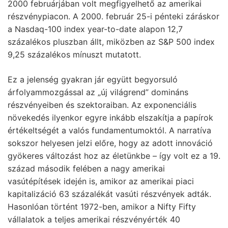
2000 februárjában volt megfigyelhető az amerikai
részvénypiacon. A 2000. február 25-i pénteki záráskor
a Nasdaq-100 index year-to-date alapon 12,7
százalékos pluszban állt, miközben az S&P 500 index
9,25 százalékos mínuszt mutatott.
Ez a jelenség gyakran jár együtt begyorsuló
árfolyammozgással az „új világrend” domináns
részvényeiben és szektoraiban. Az exponenciális
növekedés ilyenkor egyre inkább elszakítja a papírok
értékeltségét a valós fundamentumoktól. A narratíva
sokszor helyesen jelzi előre, hogy az adott innováció
gyökeres változást hoz az életünkbe – így volt ez a 19.
század második felében a nagy amerikai
vasútépítések idején is, amikor az amerikai piaci
kapitalizáció 63 százalékát vasúti részvények adták.
Hasonlóan történt 1972-ben, amikor a Nifty Fifty
vállalatok a teljes amerikai részvényérték 40