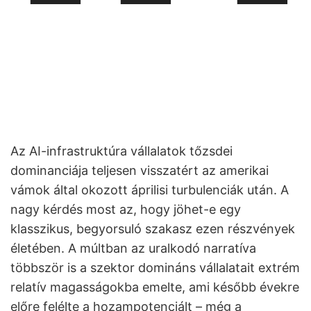
Az AI-infrastruktúra vállalatok tőzsdei
dominanciája teljesen visszatért az amerikai
vámok által okozott áprilisi turbulenciák után. A
nagy kérdés most az, hogy jöhet-e egy
klasszikus, begyorsuló szakasz ezen részvények
életében. A múltban az uralkodó narratíva
többször is a szektor domináns vállalatait extrém
relatív magasságokba emelte, ami később évekre
előre felélte a hozampotenciált – még a