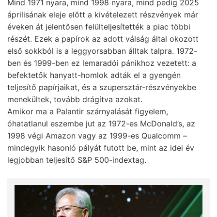
Mind 1971 nyara, mind 1998 nyara, mind pedig 2025
áprilisának eleje előtt a kivételezett részvények már
éveken át jelentősen felülteljesítették a piac többi
részét. Ezek a papírok az adott válság által okozott
első sokkból is a leggyorsabban álltak talpra. 1972-
ben és 1999-ben ez lemaradói pánikhoz vezetett: a
befektetők hanyatt-homlok adták el a gyengén
teljesítő papírjaikat, és a szupersztár-részvényekbe
menekültek, tovább drágítva azokat.
Amikor ma a Palantir szárnyalását figyelem,
óhatatlanul eszembe jut az 1972-es McDonald’s, az
1998 végi Amazon vagy az 1999-es Qualcomm –
mindegyik hasonló pályát futott be, mint az idei év
legjobban teljesítő S&P 500-indextag.