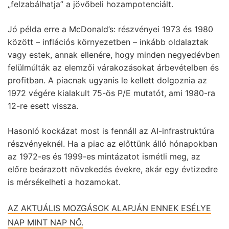
„felzabálhatja” a jövőbeli hozampotenciált.
Jó példa erre a McDonald’s: részvényei 1973 és 1980
között – inflációs környezetben – inkább oldalaztak
vagy estek, annak ellenére, hogy minden negyedévben
felülmúlták az elemzői várakozásokat árbevételben és
profitban. A piacnak ugyanis le kellett dolgoznia az
1972 végére kialakult 75-ös P/E mutatót, ami 1980-ra
12-re esett vissza.
Hasonló kockázat most is fennáll az AI-infrastruktúra
részvényeknél. Ha a piac az előttünk álló hónapokban
az 1972-es és 1999-es mintázatot ismétli meg, az
előre beárazott növekedés évekre, akár egy évtizedre
is mérsékelheti a hozamokat.
AZ AKTUÁLIS MOZGÁSOK ALAPJÁN ENNEK ESÉLYE
NAP MINT NAP NŐ.