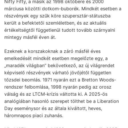
Nifty Fifty, a másik az 1998 októbere és 2000
márciusa közötti dotkom-buborék. Mindkét esetben a
részvények egy szűk köre szupersztár-státuszba
került a befektetői szemléletben, és az aktuális
értékeltségtől függetlenül tudott tovább szárnyalni
mintegy másfél éven át.
Ezeknek a korszakoknak a záró másfél éves
emelkedését mindkét esetben megelőzte egy, a
„maradék világban” bekövetkező, az új világrendet
képviselő részvények várható jövőjétől független
tőzsdei beomlás. 1971 nyarán ezt a Bretton Woods-
rendszer felbomlása, 1998 nyarán pedig az orosz
válság és az LTCM-krízis váltotta ki. A 2025-ös
analógiában hasonló szerepet tölthet be a Liberation
Day eseménysor és az általa kiváltott, heves,
háromnapos piaci zuhanás.