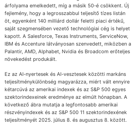
árfolyama emelkedett, míg a másik 50-é csökkent. Új
fejlemény, hogy a legrosszabbul teljesítő tízes listán
öt, egyenként 140 milliárd dollár feletti piaci értékű,
saját szegmensében vezető technológiai cég is helyet
kapott. A Salesforce, Texas Instruments, ServiceNow,
IBM és Accenture látványosan szenvedett, miközben a
Palantir, AMD, Alphabet, Nvidia és Broadcom erőteljes
növekedést produkált.
Ez az AI-nyertesek és AI-vesztesek közötti markáns
teljesítménykülönbség magyarázza, miért vált ennyire
kétarcúvá az amerikai indexek és az S&P 500 egyes
szektorindexeinek eredménye az elmúlt hónapban. A
következő ábra mutatja a legfontosabb amerikai
részvényindexek és az S&P 500 11 szektorindexének
teljesítményét 2025. július 8. és augusztus 8. között.