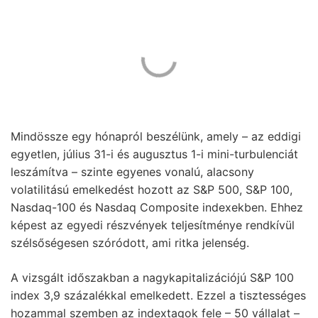
Mindössze egy hónapról beszélünk, amely – az eddigi
egyetlen, július 31-i és augusztus 1-i mini-turbulenciát
leszámítva – szinte egyenes vonalú, alacsony
volatilitású emelkedést hozott az S&P 500, S&P 100,
Nasdaq-100 és Nasdaq Composite indexekben. Ehhez
képest az egyedi részvények teljesítménye rendkívül
szélsőségesen szóródott, ami ritka jelenség.
A vizsgált időszakban a nagykapitalizációjú S&P 100
index 3,9 százalékkal emelkedett. Ezzel a tisztességes
hozammal szemben az indextagok fele – 50 vállalat –