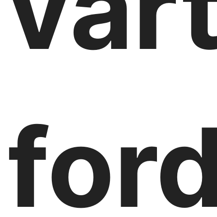
vár
for