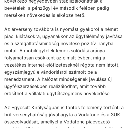
következő negyedévben stabilizálódhatnak a
bevételek, a pénzügyi év második felében pedig
mérsékelt növekedés is elképzelhető.
Az árverseny továbbra is nyomást gyakorol a német
piaci kilátásokra, ugyanakkor az ügyfélélmény javítása
és a szolgáltatásminőség növelése pozitív irányba
mutat. A mobilügyfelek lemorzsolódási aránya
folyamatosan csökkent az elmúlt évben, míg a
vezetékes internet-előfizetéseknél régóta nem látott,
egyszámjegyű elvándorlásról számolt be a
menedzsment. A hálózat minőségének javulása új
ügyfélszerzésekben realizálódhat, amit tovább
erősíthet a vállalati ügyfélszegmens növekedése.
Az Egyesült Királyságban is fontos fejlemény történt: a
brit versenyhatóság jóváhagyta a Vodafone és a 3UK
összeolvadását, amellyel a Vodafone piacvezető