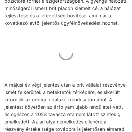
pozícióra törhet a szigetországban. A gyenge hálózati
minőségéről ismert brit piacon kiemelt cél a hálózat
fejlesztése és a lefedettség bővítése, ami már a
következő évtől jelentős ügyfélnövekedést hozhat.
A májusi év végi jelentés után a brit vállalat részvényei
ismét felkerültek a befektetők térképére, és sikerült
kitörniük az eddigi oldalazó trendcsatornából. A
jelentést követően az árfolyam újabb lendületet vett,
és egészen a 2023 tavasza óta nem látott szintekig
emelkedett. Az árfolyamemelkedés ellenére a
részvény értékeltsége továbbra is jelentősen elmarad