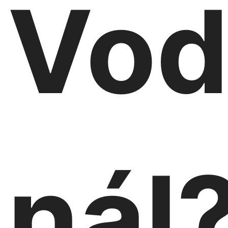
Vod
nál