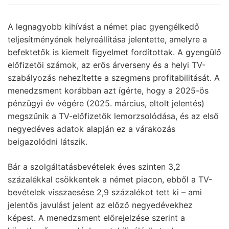
A legnagyobb kihívást a német piac gyengélkedő
teljesítményének helyreállítása jelentette, amelyre a
befektetők is kiemelt figyelmet fordítottak. A gyengülő
előfizetői számok, az erős árverseny és a helyi TV-
szabályozás nehezítette a szegmens profitabilitását. A
menedzsment korábban azt ígérte, hogy a 2025-ös
pénzügyi év végére (2025. március, eltolt jelentés)
megszűnik a TV-előfizetők lemorzsolódása, és az első
negyedéves adatok alapján ez a várakozás
beigazolódni látszik.
Bár a szolgáltatásbevételek éves szinten 3,2
százalékkal csökkentek a német piacon, ebből a TV-
bevételek visszaesése 2,9 százalékot tett ki – ami
jelentős javulást jelent az előző negyedévekhez
képest. A menedzsment előrejelzése szerint a