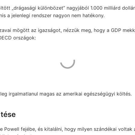
ltött „drágasági különbözet” nagyjából 1.000 milliárd dollá
anis a jelenlegi rendszer nagyon nem hatékony.
zavai mögött az igazságot, nézzük meg, hogy a GDP mekko
OECD országok:
leg irgalmatlanul magas az amerikai egészségügyi költés.
űtése
 Powell fejébe, és kitalálni, hogy milyen szándékai voltak