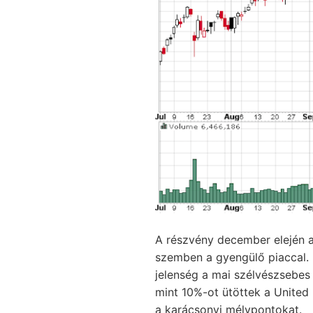
A részvény december elején a
szemben a gyengülő piaccal. 
jelenség a mai szélvészsebes 
mint 10%-ot ütöttek a United
a karácsonyi mélypontokat.