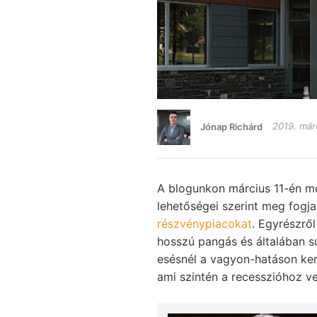
Jónap Richárd
2019. már
A blogunkon március 11-én m
lehetőségei szerint meg fogj
részvénypiacokat
. Egyrészrő
hosszú pangás és általában s
esésnél a vagyon-hatáson ker
ami szintén a recesszióhoz ve