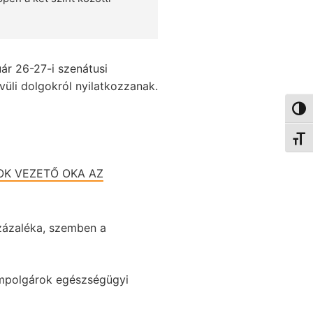
ár 26-27-i szenátusi
vüli dolgokról nyilatkozzanak.
Nagy 
Betűm
OK VEZETŐ OKA AZ
zázaléka, szemben a
ampolgárok egészségügyi