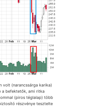
 volt (narancssárga karika)
a befektetők, ami ritka
lommal (piros téglalap) több
ztosító részvénye tesztelte