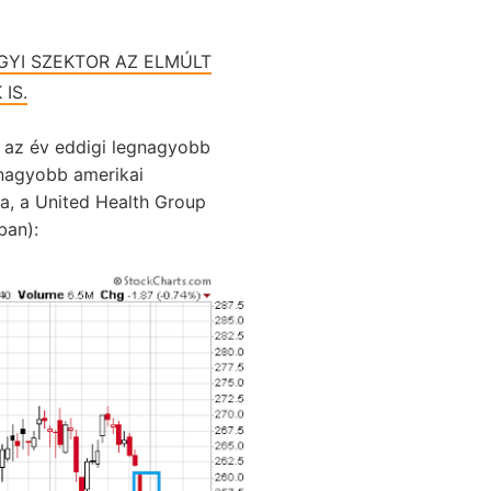
GYI SZEKTOR AZ ELMÚLT
IS.
a az év eddigi legnagyobb
gnagyobb amerikai
a, a United Health Group
ban):