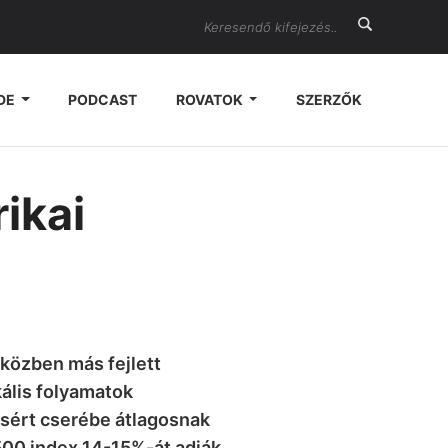
Search
DE
PODCAST
ROVATOK
SZERZŐK
ikai
közben más fejlett
kális folyamatok
ásért cserébe átlagosnak
00 index 14-15%-át adják