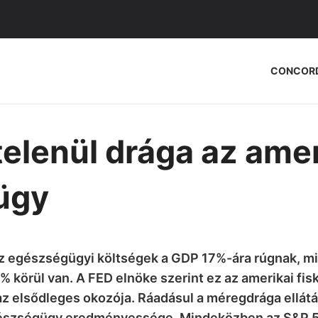
CONCOR
elenül drága az amer
ügy
z egészségügyi költségek a GDP 17%-ára rúgnak, mi
 körül van. A FED elnöke szerint ez az amerikai fis
z elsődleges okozója. Ráadásul a méregdrága ellát
egészségügy eredményessége. Mindeközben az S&P 5