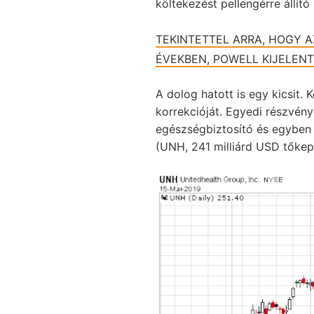
költekezést pellengérre állító 
TEKINTETTEL ARRA, HOGY A
ÉVEKBEN, POWELL KIJELEN
A dolog hatott is egy kicsit
korrekcióját. Egyedi részvén
egészségbiztosító és egyben 
(UNH, 241 milliárd USD tőkepi