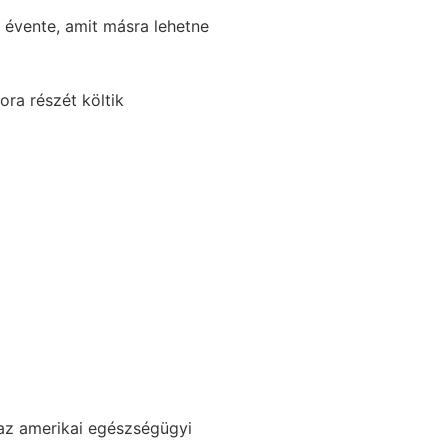
r évente, amit másra lehetne
ra részét költik
 az amerikai egészségügyi