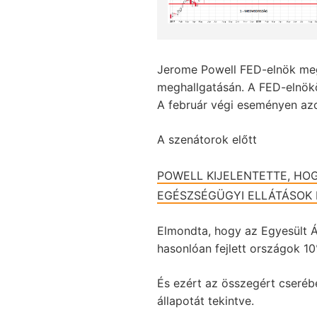
Jerome Powell FED-elnök megp
meghallgatásán. A FED-elnökök
A február végi eseményen azo
A szenátorok előtt
POWELL KIJELENTETTE, HO
EGÉSZSÉGÜGYI ELLÁTÁSOK 
Elmondta, hogy az Egyesült 
hasonlóan fejlett országok 10%
És ezért az összegért cseré
állapotát tekintve.