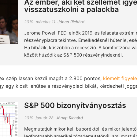
Az ember, aki két szellemet igy
visszatuszkolni a palackba
2019. március 11.
Jónap Richárd
Jerome Powell FED-elnök 2019-es feladata extrém 
részvénypiacra tekintve. Emelkedésnél hűtenie, esés
Ha hibázik, küszöbön a recesszió. A komfortzóna va
között húzódik az S&P 500 részvényindexnél.
x szép lassan kezdi magát a 2.800 pontos,
kiemelt figyel
 egy kicsit lehűtse a részvénypiaci bikát, kérdezheti jogg
S&P 500 bizonyítványosztás
2019. január 28.
Jónap Richárd
Megmutatjuk mikor kell buboréktól, és mikor jelentős
legfontosabb amerikai tőzsdemutatónál, ami most épp