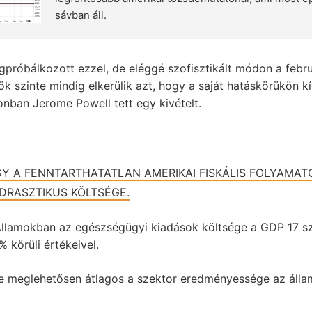
sávban áll.
róbálkozott ezzel, de eléggé szofisztikált módon a febru
 szinte mindig elkerülik azt, hogy a saját hatáskörükön kí
nban Jerome Powell tett egy kivételt.
GY A FENNTARTHATATLAN AMERIKAI FISKÁLIS FOLYAMAT
DRASZTIKUS KÖLTSÉGE.
Államokban az egészségügyi kiadások költsége a GDP 17 s
 körüli értékeivel.
be meglehetősen átlagos a szektor eredményessége az áll