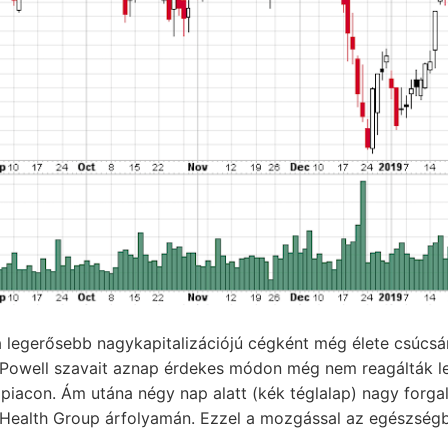
 legerősebb nagykapitalizációjú cégként még élete csúcsán
Powell szavait aznap érdekes módon még nem reagálták le 
piacon. Ám utána négy nap alatt (kék téglalap) nagy forga
 Health Group árfolyamán. Ezzel a mozgással az egészségbi