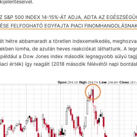
kijelentéseivel.
Z S&P 500 INDEX 14-15%-ÁT ADJA, ADTA AZ EGÉSZSÉGÜ
TÉSE FELFOGHATÓ EGYFAJTA PIACI FINOMHANGOLÁSNAK 
. Két hétre abbamaradt a töretlen indexemelkedés, meghozv
yekben lomha, de azután heves reakciókat láthattunk. A le
például a Dow Jones index második legnagyobb súlyú tagj
aci érték) így reagált (2018 második félévétől napi bontás