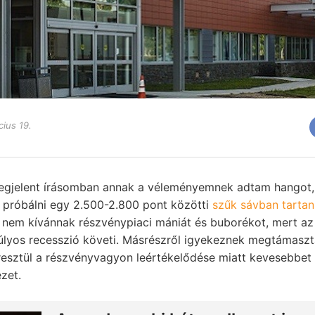
cius 19.
egjelent írásomban annak a véleményemnek adtam hangot, 
a próbálni egy 2.500-2.800 pont közötti
szűk sávban tartan
l nem kívánnak részvénypiaci mániát és buborékot, mert az
úlyos recesszió követi. Másrészről igyekeznek megtámaszta
esztül a részvényvagyon leértékelődése miatt kevesebbet k
zet.