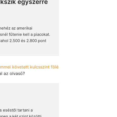
ekszik egyszerre
nehéz az amerikai
nél fűtenie kell a piacokat.
lahol 2.500 és 2.800 pont
emmel követett kulcsszint fölé
al az olvasó?
 eséstől tartani a
en a két szint közötti