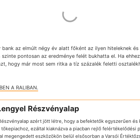
v bank az elmúlt négy év alatt főként az ilyen hiteleknek és 
szinte pontosan az eredménye felét bukhatta el. Ha ehhe
, hogy már most sem ritka a tíz százalék feletti osztalék
EN A RALIBAN.
Lengyel Részvényalap
észvényalap azért jött létre, hogy a befektetők egyszerűen és
tőkepiachoz, ezáltal kiaknázva a piacban rejlő felértékelődési p
által megengedett eszközökön belül elsősorban a Varsói Értékt