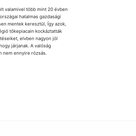
lt valamivel több mint 20 évben
 országai hatalmas gazdasági
sen mentek keresztül, Így azok,
régió tőkepiacain kockáztatták
téseiket, elvben nagyon jól
 hogy járjanak. A valóság
 nem ennyire rózsás.