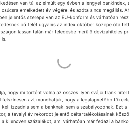
kedésen van túl az elmúlt egy évben a lengyel bankindex, 
t csúcsra emelkedett év végére, és azóta sincs megállás. 
bben jelentős szerepe van az EU-konform és várhatóan rés
désnek bő felét ugyanis az index október közepe óta tett
rszágon lassan talán már feledésbe merülő devizahiteles p
 is.
álja, hogy mi történt volna az összes ilyen svájci frank hite
l felszínesen azt mondhatjuk, hogy a legalapvetőbb tőkeel
kell izzadnia sem a banknak, sem a szabályozónak. Ezt a 
tor, a tavalyi év rekordot jelentő céltartalékolásainak kösz
e a kilencven százalékot, ami várhatóan már fedezi a bankok