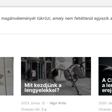
 magánvéleményét tükrözi, amely nem feltétlenül egyezik 
A C
Mit kezdjünk a
a le
lengyelekkel?
erej
2023. június 13.
Vágó Attila
2020. d
Olvasási idő:
2 p
Olvasási