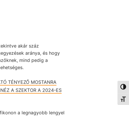
tekintve akár száz
gegyezések aránya, és hogy
emzőknek, mind pedig a
lehetséges.
TATÓ TÉNYEZŐ MOSTANRA
Nagy 
NÉZ A SZEKTOR A 2024-ES
Betűm
afikonon a legnagyobb lengyel