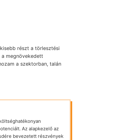
kisebb részt a törlesztési
z a megnövekedett
hozam a szektorban, talán
 költséghatékonyan
otenciált. Az alapkezelő az
őzsdére bevezetett részvények