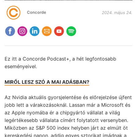
Concorde
2024. május 24.
Ez itt a Concorde Podcast+, a hét legfontosabb
eseményeivel.
MIRŐL LESZ SZÓ A MAI ADÁSBAN?
Az Nvidia aktuális gyorsjelentése és előrejelzése újfent
jobb lett a várakozásoknál. Lassan már a Microsoft és
az Apple nyomába ér a chipgyártó vállalat a világ
legértékesebb vállalata címért folytatott versenyben.
Miközben az S&P 500 index helyben járt az elmúlt öt
kereskedési napon, addig egyes sztorikat imádnak a