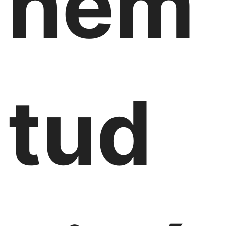
nem
tud