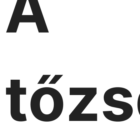
A
tőzs