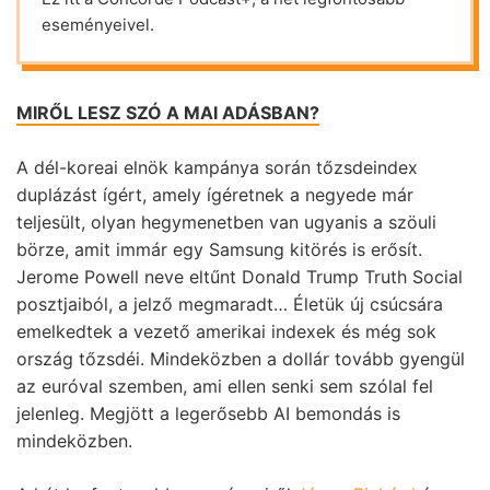
eseményeivel.
MIRŐL LESZ SZÓ A MAI ADÁSBAN?
A dél-koreai elnök kampánya során tőzsdeindex
duplázást ígért, amely ígéretnek a negyede már
teljesült, olyan hegymenetben van ugyanis a szöuli
börze, amit immár egy Samsung kitörés is erősít.
Jerome Powell neve eltűnt Donald Trump Truth Social
posztjaiból, a jelző megmaradt… Életük új csúcsára
emelkedtek a vezető amerikai indexek és még sok
ország tőzsdéi. Mindeközben a dollár tovább gyengül
az euróval szemben, ami ellen senki sem szólal fel
jelenleg. Megjött a legerősebb AI bemondás is
mindeközben.