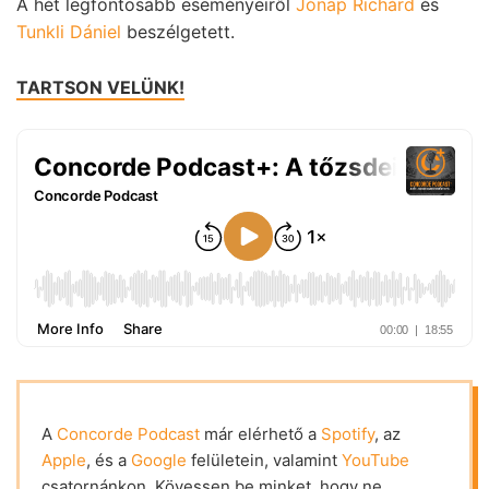
A hét legfontosabb eseményeiről
Jónap Richárd
és
Tunkli Dániel
beszélgetett.
TARTSON VELÜNK!
A
Concorde Podcast
már elérhető a
Spotify
, az
Apple
, és a
Google
felületein, valamint
YouTube
csatornánkon. Kövessen be minket, hogy ne