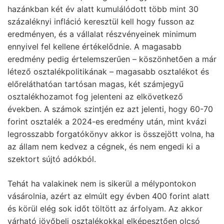
hazánkban két év alatt kumulálódott több mint 30
százaléknyi infláció keresztül kell hogy fusson az
eredményen, és a vállalat részvényeinek minimum
ennyivel fel kellene értékelődnie. A magasabb
eredmény pedig értelemszerűen – köszönhetően a már
létező osztalékpolitikának – magasabb osztalékot és
előreláthatóan tartósan magas, két számjegyű
osztalékhozamot fog jelenteni az elkövetkező
években. A számok szintjén ez azt jelenti, hogy 60-70
forint osztalék a 2024-es eredmény után, mint kvázi
legrosszabb forgatókönyv akkor is összejött volna, ha
az állam nem kedvez a cégnek, és nem engedi ki a
szektort sújtó adókból.
Tehát ha valakinek nem is sikerül a mélypontokon
vásárolnia, azért az elmúlt egy évben 400 forint alatt
és körül elég sok időt töltött az árfolyam. Az akkor
várható jövőbeli osztalékokkal elképesztően olcsó