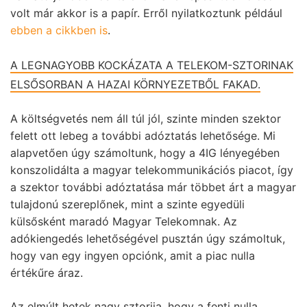
volt már akkor is a papír. Erről nyilatkoztunk például
ebben a cikkben is
.
A LEGNAGYOBB KOCKÁZATA A TELEKOM-SZTORINAK
ELSŐSORBAN A HAZAI KÖRNYEZETBŐL FAKAD.
A költségvetés nem áll túl jól, szinte minden szektor
felett ott lebeg a további adóztatás lehetősége. Mi
alapvetően úgy számoltunk, hogy a 4IG lényegében
konszolidálta a magyar telekommunikációs piacot, így
a szektor további adóztatása már többet árt a magyar
tulajdonú szereplőnek, mint a szinte egyedüli
külsősként maradó Magyar Telekomnak. Az
adókiengedés lehetőségével pusztán úgy számoltuk,
hogy van egy ingyen opciónk, amit a piac nulla
értékűre áraz.
Az elmúlt hetek nagy sztorija, hogy a fenti nulla