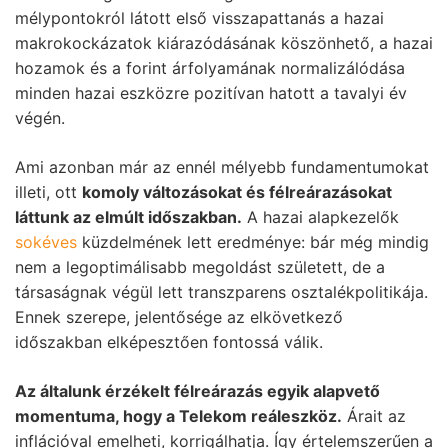
mélypontokról látott első visszapattanás a hazai
makrokockázatok kiárazódásának köszönhető, a hazai
hozamok és a forint árfolyamának normalizálódása
minden hazai eszközre pozitívan hatott a tavalyi év
végén.
Ami azonban már az ennél mélyebb fundamentumokat
illeti, ott
komoly változásokat és félreárazásokat
láttunk az elmúlt időszakban.
A hazai alapkezelők
sokéves
küzdelmének lett eredménye: bár még mindig
nem a legoptimálisabb megoldást született, de a
társaságnak végül lett transzparens osztalékpolitikája.
Ennek szerepe, jelentősége az elkövetkező
időszakban elképesztően fontossá válik.
Az általunk érzékelt félreárazás egyik alapvető
momentuma, hogy a Telekom reáleszköz.
Árait az
inflációval emelheti, korrigálhatja. Így értelemszerűen a