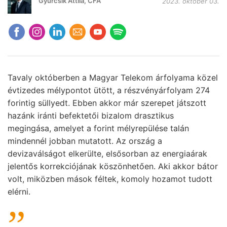
Gyurcsik Attila, CFA
2023. október 03.
Tavaly októberben a Magyar Telekom árfolyama közel
évtizedes mélypontot ütött, a részvényárfolyam 274
forintig süllyedt. Ebben akkor már szerepet játszott
hazánk iránti befektetői bizalom drasztikus
megingása, amelyet a forint mélyrepülése talán
mindennél jobban mutatott. Az ország a
devizaválságot elkerülte, elsősorban az energiaárak
jelentős korrekciójának köszönhetően. Aki akkor bátor
volt, miközben mások féltek, komoly hozamot tudott
elérni.