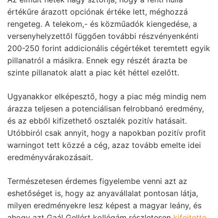
értékűre árazott opciónak értéke lett, méghozzá
rengeteg. A telekom,- és közműadók kiengedése, a
versenyhelyzettől függően további részvényenkénti
200-250 forint addicionális cégértéket teremtett egyik
pillanatról a másikra. Ennek egy részét árazta be
szinte pillanatok alatt a piac két héttel ezelőtt.
Ugyanakkor elképesztő, hogy a piac még mindig nem
árazza teljesen a potenciálisan felrobbanó eredmény,
és az ebből kifizethető osztalék pozitív hatásait.
Utóbbiról csak annyit, hogy a napokban pozitív profit
warningot tett közzé a cég, azaz tovább emelte idei
eredményvárakozásait.
Természetesen érdemes figyelembe venni azt az
eshetőséget is, hogy az anyavállalat pontosan látja,
milyen eredményekre lesz képest a magyar leány, és
ahogy azt Gaál Gellért kollégám részletesen
kifejtette
,