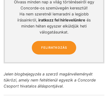
Olvass minden nap a világ történéseiről egy
Concorde-os szemüvegén keresztül!
Ha nem szeretnél lemaradni a legjobb
írásainkról,
iratkozz fel hírlevelünkre
és
minden héten egyszer elküldjük heti
válogatásunkat.
FELIRATKOZÁS
Jelen blogbejegyzés a szerző magánvéleményét
tükrözi, amely nem feltétlenül egyezik a Concorde
Csoport hivatalos álláspontjával.