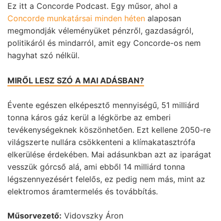
Ez itt a Concorde Podcast. Egy műsor, ahol a
Concorde munkatársai minden héten
alaposan
megmondják véleményüket pénzről, gazdaságról,
politikáról és mindarról, amit egy Concorde-os nem
hagyhat szó nélkül.
MIRŐL LESZ SZÓ A MAI ADÁSBAN?
Évente egészen elképesztő mennyiségű, 51 milliárd
tonna káros gáz kerül a légkörbe az emberi
tevékenységeknek köszönhetően. Ezt kellene 2050-re
világszerte nullára csökkenteni a klímakatasztrófa
elkerülése érdekében. Mai adásunkban azt az iparágat
vesszük górcső alá, ami ebből 14 milliárd tonna
légszennyezésért felelős, ez pedig nem más, mint az
elektromos áramtermelés és továbbítás.
Műsorvezető:
Vidovszky Áron