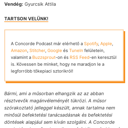
Vendég:
Gyurcsik Attila
TARTSON VELÜNK!
A Concorde Podcast már elérhető a
Spotify
,
Apple
,
Amazon
,
Stitcher
,
Google
és
TuneIn
felületein,
valamint a
Buzzsprout
-on és
RSS Feed
-en keresztül
is. Kövessen be minket, hogy ne maradjon le a
legforróbb tőkepiaci sztorikról!
Bármi, ami a műsorban elhangzik az az abban
résztvevők magánvéleményét tükrözi. A műsor
szórakoztató jelleggel készült, annak tartalma nem
minősül befektetési tanácsadásnak és befektetési
döntések alapjául sem kíván szolgálni. A Concorde