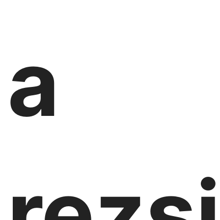
a
rezs