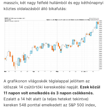
masszív, két nagy felfelé hullámból és egy kéthónapnyi
köztes oldalazásból álló bikafutás:
A grafikonon világoskék téglalappal jelöltem az
időszak 14 csütörtöki kereskedési napját.
Ezek közül
11 napon volt emelkedés és 3 napon csökkenés.
Ezalatt a 14 hét alatt (a teljes heteket tekintve)
kereken 548 ponttal emelkedett az S&P 500 index,