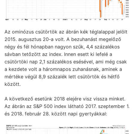
Az ominózus csütörtök az ábrán kék téglalappal jelölt
2015. augusztus 20-a volt. A bezuhanást megelőző
négy és fél hónapban nagyon szűk, 4,4 százalékos
sávban tetőzött az index. Innen esett ki lefelé a
csütörtöki nap 2,1 százalékos esésével, ami még csak
a kezdete volt a háromnapos zuhanásnak, aminek a
mértéke végül 8,9 százalék lett csütörtök és hétfő
között.
A következő esetünk 2018 elejére visz vissza minket.
Az ábrán az S&P 500 index látható 2017. szeptember 1.
és 2018. február 28. között napi gyertyákkal: