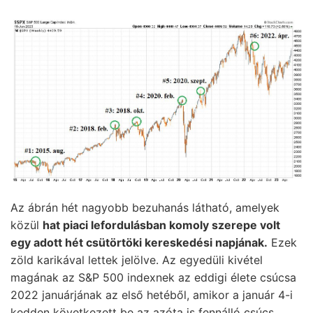
Az ábrán hét nagyobb bezuhanás látható, amelyek
közül
hat piaci lefordulásban komoly szerepe volt
egy adott hét csütörtöki kereskedési napjának.
Ezek
zöld karikával lettek jelölve. Az egyedüli kivétel
magának az S&P 500 indexnek az eddigi élete csúcsa
2022 januárjának az első hetéből, amikor a január 4-i
kedden következett be az azóta is fennálló csúcs