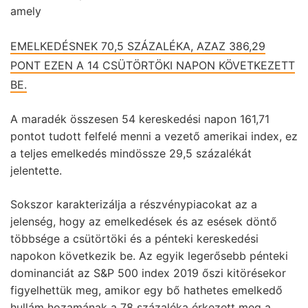
amely
EMELKEDÉSNEK 70,5 SZÁZALÉKA, AZAZ 386,29
PONT EZEN A 14 CSÜTÖRTÖKI NAPON KÖVETKEZETT
BE.
A maradék összesen 54 kereskedési napon 161,71
pontot tudott felfelé menni a vezető amerikai index, ez
a teljes emelkedés mindössze 29,5 százalékát
jelentette.
Sokszor karakterizálja a részvénypiacokat az a
jelenség, hogy az emelkedések és az esések döntő
többsége a csütörtöki és a pénteki kereskedési
napokon következik be. Az egyik legerősebb pénteki
dominanciát az S&P 500 index 2019 őszi kitörésekor
figyelhettük meg, amikor egy bő hathetes emelkedő
hullám hozamának a 78 százaléka érkezett meg a