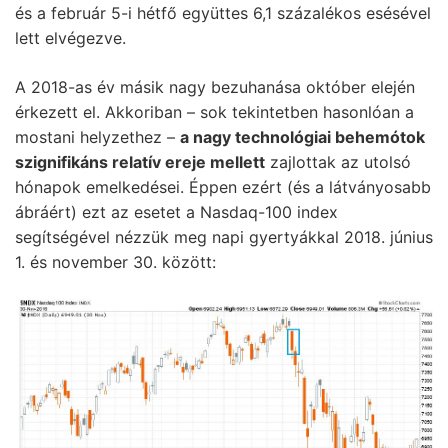
és a február 5-i hétfő együttes 6,1 százalékos esésével
lett elvégezve.
A 2018-as év másik nagy bezuhanása október elején
érkezett el. Akkoriban – sok tekintetben hasonlóan a
mostani helyzethez –
a nagy technológiai behemótok
szignifikáns relatív ereje mellett
zajlottak az utolsó
hónapok emelkedései. Éppen ezért (és a látványosabb
ábráért) ezt az esetet a Nasdaq-100 index
segítségével nézzük meg napi gyertyákkal 2018. június
1. és november 30. között: