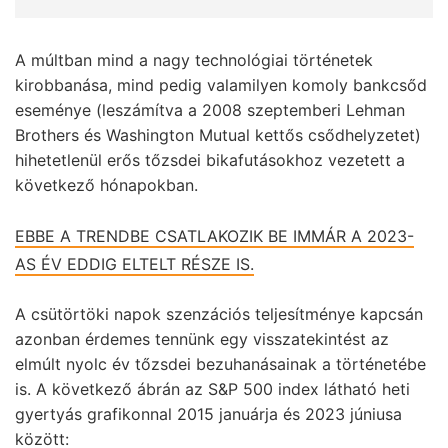
A múltban mind a nagy technológiai történetek
kirobbanása, mind pedig valamilyen komoly bankcsőd
eseménye (leszámítva a 2008 szeptemberi Lehman
Brothers és Washington Mutual kettős csődhelyzetet)
hihetetlenül erős tőzsdei bikafutásokhoz vezetett a
következő hónapokban.
EBBE A TRENDBE CSATLAKOZIK BE IMMÁR A 2023-
AS ÉV EDDIG ELTELT RÉSZE IS.
A csütörtöki napok szenzációs teljesítménye kapcsán
azonban érdemes tennünk egy visszatekintést az
elmúlt nyolc év tőzsdei bezuhanásainak a történetébe
is. A következő ábrán az S&P 500 index látható heti
gyertyás grafikonnal 2015 januárja és 2023 júniusa
között: