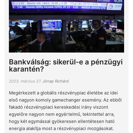
Bankválság: sikerül-e a pénzügyi
karantén?
2023. március 27.
Jónap Richárd
Megérkezett a globális részvénypiac életébe az idei
első nagyon komoly gamechanger esemény. Az ebből
fakadó részvénypiaci kereskedési irány viszont
egyelőre nagyon nem egyértelmű, tekintettel arra,
hogy két egymással gyökeresen ellentétesen ható
energia alakítja most a részvénypiaci mozgásokat.