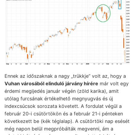
Ennek az időszaknak a nagy „trükkje” volt az, hogy a
Vuhan városából elinduló járvány hírére
már volt egy
érdemi megijedés január végén (zöld karika), amit
utólag furcsának értékelhető megnyugvás és új
indexcsúcsok sorozata követett. A fordulat végül a
február 20-i csütörtökön és a február 21-i pénteken
következett be (kék téglalap). A csütörtöki nap esését
még napon belül megpróbálták megvenni, ám a