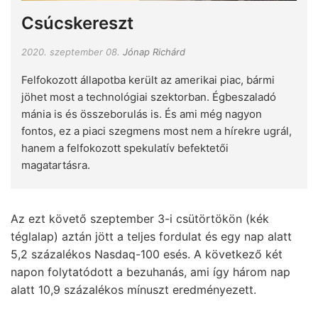
Csúcskereszt
2020. szeptember 08.
Jónap Richárd
Felfokozott állapotba került az amerikai piac, bármi
jöhet most a technológiai szektorban. Égbeszaladó
mánia is és összeborulás is. És ami még nagyon
fontos, ez a piaci szegmens most nem a hírekre ugrál,
hanem a felfokozott spekulatív befektetői
magatartásra.
Az ezt követő szeptember 3-i csütörtökön (kék
téglalap) aztán jött a teljes fordulat és egy nap alatt
5,2 százalékos Nasdaq-100 esés. A következő két
napon folytatódott a bezuhanás, ami így három nap
alatt 10,9 százalékos mínuszt eredményezett.