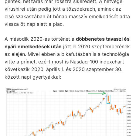
pénteki hétzárás már rosszra sikeredett. A hétvége
vírushírei után pedig jött a tőzsdekrach, aminek az
első szakaszában öt hónap masszív emelkedését adta
vissza öt nap alatt a piac.
A második 2020-as történet a
döbbenetes tavaszi és
nyári emelkedések után
jött el 2020 szeptemberének
az elején. Mivel ebben a bikafutásban is a technológia
vitte a prímet, ezért most is Nasdaq-100 indexchart
következik 2020. április 1. és 2020 szeptember 30.
között napi gyertyákkal: