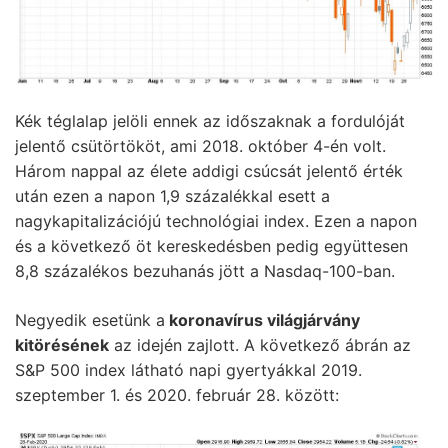
Kék téglalap jelöli ennek az időszaknak a fordulóját
jelentő csütörtököt, ami 2018. október 4-én volt.
Három nappal az élete addigi csúcsát jelentő érték
után ezen a napon 1,9 százalékkal esett a
nagykapitalizációjú technológiai index. Ezen a napon
és a következő öt kereskedésben pedig együttesen
8,8 százalékos bezuhanás jött a Nasdaq-100-ban.
Negyedik esetünk a
koronavírus világjárvány
kitörésének
az idején zajlott. A következő ábrán az
S&P 500 index látható napi gyertyákkal 2019.
szeptember 1. és 2020. február 28. között: