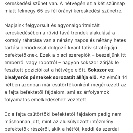
kereskedési szünet van. A hétvégén ez a két szünnap
miatt felmegy 65 és fél órányi kereskedési szünetre.
Napjaink felgyorsult és agyonalgoritmizált
kereskedésében a rövid távú trendek alakulására
komoly ráhatása van a néhány napos és néhány hetes
tartási periódussal dolgozó kvantitatív stratégiájú
befektetőknek. Ezek a piaci szereplők – beszéljünk itt
emberről vagy robotról – nagyon sokszor zárják le
feszített pozícióikat a hétvége előtt.
Sokszor ez
bivalyerős péntekek sorozatát állítja elő.
Az elmúlt 14
hétben azonban már csütörtökönként megérkezett az
a fajta befektetői fájdalom, ami az árfolyamok
folyamatos emelkedéséhez vezetett.
Ez a fajta csütörtöki befektetői fájdalom pedig nem
máshonnan jött, mint az alulsúlyozott intézményi
befektetők részéről, akik a hétfői, keddi és szerdai