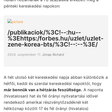
pénteki kereskedési napokon:
/publikaciok/%3C!--:hu--
%3Ehttps:/forbes.hu/uzlet/uzlet-
zene-korea-bts/%3C!--:--%3E/
2024. szeptember 11.
Jónap Richárd
A hét utolsó két kereskedési napja abban különbözik a
hétfői, keddi és szerdai kereskedési napoktól, hogy
már bennük van a hétzárás feszültsége.
A naponta
(hivatalosan) hat és fél órányi nyitvatartási idővel
rendelkező amerikai részvénytőzsdéknél két
hétköznap között 17 és fél órányi (hivatalos)