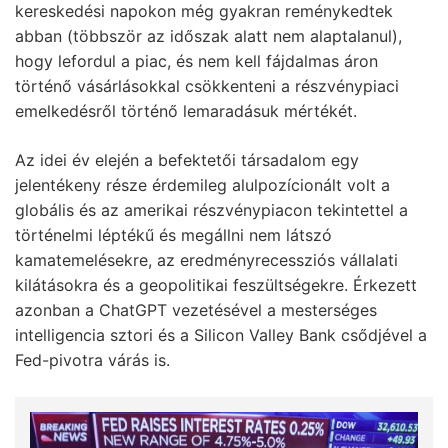
kereskedési napokon még gyakran reménykedtek
abban (többször az időszak alatt nem alaptalanul),
hogy lefordul a piac, és nem kell fájdalmas áron
történő vásárlásokkal csökkenteni a részvénypiaci
emelkedésről történő lemaradásuk mértékét.
Az idei év elején a befektetői társadalom egy
jelentékeny része érdemileg alulpozícionált volt a
globális és az amerikai részvénypiacon tekintettel a
történelmi léptékű és megállni nem látszó
kamatemelésekre, az eredményrecessziós vállalati
kilátásokra és a geopolitikai feszültségekre. Érkezett
azonban a ChatGPT vezetésével a mesterséges
intelligencia sztori és a Silicon Valley Bank csődjével a
Fed-pivotra várás is.