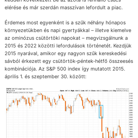
elérése és már szerdán masszívan lefordult a piac.
Érdemes most egyenként is a szűk néhány hónapos
környezetükben és napi gyertyákkal – illetve kiemelve
az ominózus csütörtöki napokat – megvizsgálnunk a
2015 és 2022 közötti lefordulások történetét. Kezdjük
2015 nyarával, amikor egy nagyon szűk kereskedési
sávból érkezett egy csütörtök-péntek-hétfő összeesés
kombinációja. Az S&P 500 index így mutatott 2015.
április 1. és szeptember 30. között: