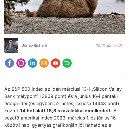
Jónap Richárd
2023. június 22.
Az S&P 500 index az idén márciusi 13-i „Silicon Valley
Bank mélypont” (3809 pont) és a június 16-i pénteki
eddigi idei (és egyben 52 hetes) csúcsa (4448 pont)
között
14 hét alatt 16,8 százalékkal emelkedett.
A
vezető amerikai index 2023. március 1. és június 16.
közötti napi gyertyás grafikonján jól látható ez a