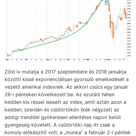
Zöld ív mutatja a 2017 szeptembere és 2018 januárja
közötti kissé exponenciálisan gyorsuló emelkedését a
vezető amerikai indexnek. Az akkori csúcs egy január
26-i pénteken következett be. Az ezutáni héten
kedden kis réssel leesett az index, amit aztán azon a
kedden, szerdán és csütörtökön (kék négyzet) az
addigi trenddel gyökeresen ellentétes napon belüli
gyengeség követett. A csütörtöki nap itt csak a
komoly előkészítő volt, a „munka” a február 2-i péntek