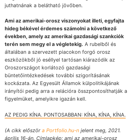
juthatnának a belátható jövőben.
Ami az amerikai-orosz viszonyokat illeti, egyfajta
hideg békével érdemes számolni a következő
években, amely az amerikai gazdasági szankciók
terén sem megy el a végletekig.
A rubelből és
általában a szervezett piacokon forgó orosz
eszközökből jó eséllyel tartósan kiárazódik az
Oroszországot korlátozó gazdasági
büntetőintézkedések további szigorításának
kockázata. Az Egyesült Államok külpolitikájának
irányítói pedig arra a relációra összpontosíthatják a
figyelmüket, amelyikre igazán kell.
AZ PEDIG KÍNA. PONTOSABBAN: KÍNA, KÍNA, KÍNA.
(A cikk először
a Portfolio.hu-n
jelent meg, 2021.
április 16-án. Címlapkép: ami az amerikai-orosz