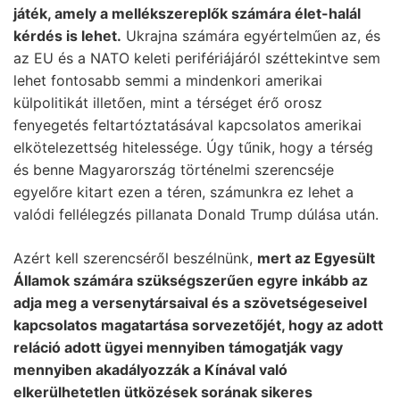
játék, amely a mellékszereplők számára élet-halál
kérdés is lehet.
Ukrajna számára egyértelműen az, és
az EU és a NATO keleti perifériájáról széttekintve sem
lehet fontosabb semmi a mindenkori amerikai
külpolitikát illetően, mint a térséget érő orosz
fenyegetés feltartóztatásával kapcsolatos amerikai
elkötelezettség hitelessége. Úgy tűnik, hogy a térség
és benne Magyarország történelmi szerencséje
egyelőre kitart ezen a téren, számunkra ez lehet a
valódi fellélegzés pillanata Donald Trump dúlása után.
Azért kell szerencséről beszélnünk,
mert az Egyesült
Államok számára szükségszerűen egyre inkább az
adja meg a versenytársaival és a szövetségeseivel
kapcsolatos magatartása sorvezetőjét, hogy az adott
reláció adott ügyei mennyiben támogatják vagy
mennyiben akadályozzák a Kínával való
elkerülhetetlen ütközések sorának sikeres