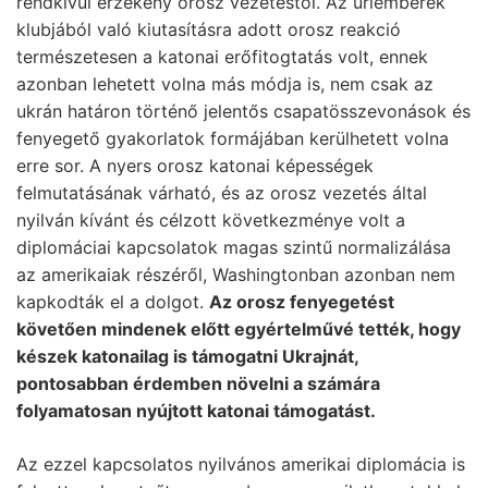
rendkívül érzékeny orosz vezetéstől. Az úriemberek
klubjából való kiutasításra adott orosz reakció
természetesen a katonai erőfitogtatás volt, ennek
azonban lehetett volna más módja is, nem csak az
ukrán határon történő jelentős csapatösszevonások és
fenyegető gyakorlatok formájában kerülhetett volna
erre sor. A nyers orosz katonai képességek
felmutatásának várható, és az orosz vezetés által
nyilván kívánt és célzott következménye volt a
diplomáciai kapcsolatok magas szintű normalizálása
az amerikaiak részéről, Washingtonban azonban nem
kapkodták el a dolgot.
Az orosz fenyegetést
követően mindenek előtt egyértelművé tették, hogy
készek katonailag is támogatni Ukrajnát,
pontosabban érdemben növelni a számára
folyamatosan nyújtott katonai támogatást.
Az ezzel kapcsolatos nyilvános amerikai diplomácia is