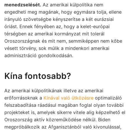
menedzselését.
Az amerikai külpolitika nem
engedheti meg magának, hogy egymásra tolja, ellene
irányuló szövetségbe kényszerítse a két eurázsiai
óriást. Ennek fényében az, hogy a kelet-európai
térségben az amerikai kormányzat mit tolerál
Oroszországnak és mit nem, semmiképpen nem kőbe
vésett törvény, sok múlik a mindenkori amerikai
adminisztráció gondolkodásán.
Kína fontosabb?
Az amerikai külpolitikának illetve az amerikai
erőforrásoknak a
Kínával való ütközésre
optimalizáló
felszabadítása ráadásul magában foglal olyan további
projekteket is, amelyek sikerre vitele alig képzelhető el
Oroszország aktív közreműködése nélkül. Biden
megpróbálkozik az Afganisztánból való kivonulással,