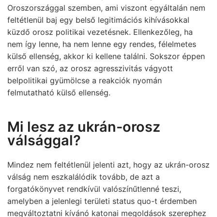
Oroszországgal szemben, ami viszont egyáltalán nem
feltétlenül baj egy belső legitimációs kihívásokkal
küzdő orosz politikai vezetésnek. Ellenkezőleg, ha
nem így lenne, ha nem lenne egy rendes, félelmetes
külső ellenség, akkor ki kellene találni. Sokszor éppen
erről van szó, az orosz agresszivitás vágyott
belpolitikai gyümölcse a reakciók nyomán
felmutatható külső ellenség.
Mi lesz az ukrán-orosz
válsággal?
Mindez nem feltétlenül jelenti azt, hogy az ukrán-orosz
válság nem eszkalálódik tovább, de azt a
forgatókönyvet rendkívül valószínűtlenné teszi,
amelyben a jelenlegi területi status quo-t érdemben
megváltoztatni kívánó katonai megoldások szerephez