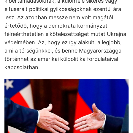
kibertámadásoknak, a különféle sikeres vagy
elfuserált politikai gyilkosságoknak ezentúl ára
lesz. Az azonban messze nem volt magától
értetődő, hogy a demokrata kormányzat
félreérthetetlen elkötelezettséget mutat Ukrajna
védelmében. Az, hogy ez így alakult, a legjobb,
ami a térségünkkel, és benne Magyarországgal
történhet az amerikai külpolitika fordulataival
kapcsolatban.