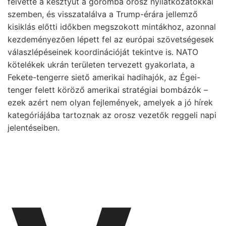
felvette a kesztyűt a goromba orosz nyilatkozatokkal
szemben, és visszatalálva a Trump-érára jellemző
kisiklás előtti időkben megszokott mintákhoz, azonnal
kezdeményezően lépett fel az európai szövetségesek
válaszlépéseinek koordinációját tekintve is. NATO
kötelékek ukrán területen tervezett gyakorlata, a
Fekete-tengerre siető amerikai hadihajók, az Égei-
tenger felett köröző amerikai stratégiai bombázók –
ezek azért nem olyan fejlemények, amelyek a jó hírek
kategóriájába tartoznak az orosz vezetők reggeli napi
jelentéseiben.