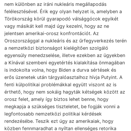
nem különben az iráni nukleáris megállapodás
felélesztésével. Érik egy olyan helyzet is, amelyben a
Törökország körül gyarapodó válsággócok egyikét
vagy másikát kell majd úgy kezelni, hogy az ne
jelentsen amerikai-orosz konfrontációt. Az
Oroszországgal a nukleáris és az űrfegyverkezés terén
a nemzetközi biztonságot kielégítően szolgáló
egyensúly menedzselése, illetve ezekben az ügyekben
a Kínával szembeni egyetértés kialakítása önmagában
is indokolta volna, hogy Biden a durva sértések és
erős üzenetek után tárgyalóasztalhoz hívja Putyint. A
fenti külpolitikai problémákkal együtt viszont az is
érthető, hogy nem sokáig hagyták kétségek között az
orosz felet, amely így biztos lehet benne, hogy
megkapja a szükséges tiszteletet, be fogják vonni a
legfontosabb nemzetközi politikai kérdések
rendezésébe. Teszik ezt úgy az amerikaiak, hogy
közben fennmaradhat a nyíltan ellenséges retorika