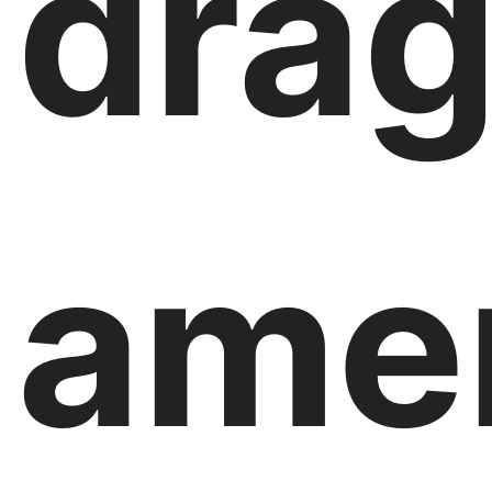
drá
amer