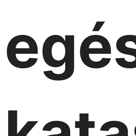
egé
kata