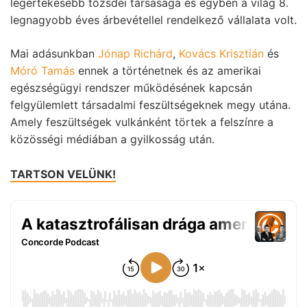
legértékesebb tőzsdei társasága és egyben a világ 8.
legnagyobb éves árbevétellel rendelkező vállalata volt.
Mai adásunkban
Jónap Richárd
,
Kovács Krisztián
és
Móró Tamás
ennek a történetnek és az amerikai
egészségügyi rendszer működésének kapcsán
felgyülemlett társadalmi feszültségeknek megy utána.
Amely feszültségek vulkánként törtek a felszínre a
közösségi médiában a gyilkosság után.
TARTSON VELÜNK!