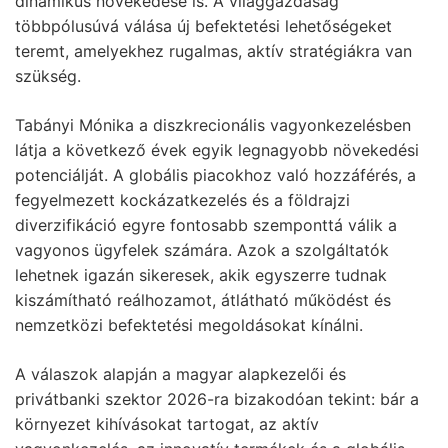
dinamikus növekedése is. A világgazdaság
többpólusúvá válása új befektetési lehetőségeket
teremt, amelyekhez rugalmas, aktív stratégiákra van
szükség.
Tabányi Mónika a diszkrecionális vagyonkezelésben
látja a következő évek egyik legnagyobb növekedési
potenciálját. A globális piacokhoz való hozzáférés, a
fegyelmezett kockázatkezelés és a földrajzi
diverzifikáció egyre fontosabb szemponttá válik a
vagyonos ügyfelek számára. Azok a szolgáltatók
lehetnek igazán sikeresek, akik egyszerre tudnak
kiszámítható reálhozamot, átlátható működést és
nemzetközi befektetési megoldásokat kínálni.
A válaszok alapján a magyar alapkezelői és
privátbanki szektor 2026-ra bizakodóan tekint: bár a
környezet kihívásokat tartogat, az aktív