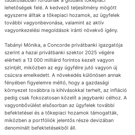
lehetőségek felé. A kedvező teljesítmény mögött
egyszerre álltak a tőkepiaci hozamok, az ügyfelek
további vagyonbevonása, valamint az aktív
vagyonkezelési megoldások iránti növekvő igény.
Tabányi Mónika, a Concorde privátbanki igazgatója
szerint a hazai privátbanki szektor 2025 végére
elérheti a 13 000 milliárd forintos kezelt vagyon
szintjét, miközben az egy ügyfélre jutó vagyon új
csúcsra emelkedett. A növekedés különösen annak
fényében figyelemre méltó, hogy a gazdasági
környezet továbbra is kihívásokkal terhelt, az infláció
pedig csak fokozatosan közelít a jegybanki célhoz. A
vagyonbővülést elsősorban az ügyfelek további
befektetései és a tőkepiaci hozamok támogatták,
miközben a portfóliók jelentős része devizában
denominált befektetésekből áll.