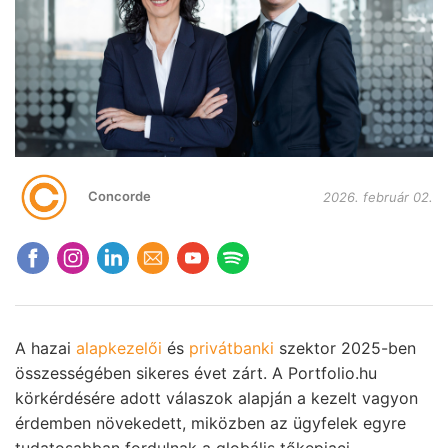
Concorde
2026. február 02.
A hazai
alapkezelői
és
privátbanki
szektor 2025-ben
összességében sikeres évet zárt. A
Portfolio.hu
körkérdésére adott
válaszok alapján
a kezelt vagyon
érdemben növekedett, miközben az ügyfelek egyre
tudatosabban fordulnak a globális tőkepiaci