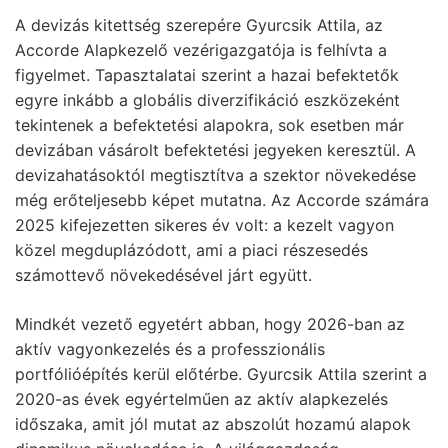
A devizás kitettség szerepére Gyurcsik Attila, az
Accorde Alapkezelő vezérigazgatója is felhívta a
figyelmet. Tapasztalatai szerint a hazai befektetők
egyre inkább a globális diverzifikáció eszközeként
tekintenek a befektetési alapokra, sok esetben már
devizában vásárolt befektetési jegyeken keresztül. A
devizahatásoktól megtisztítva a szektor növekedése
még erőteljesebb képet mutatna. Az Accorde számára
2025 kifejezetten sikeres év volt: a kezelt vagyon
közel megduplázódott, ami a piaci részesedés
számottevő növekedésével járt együtt.
Mindkét vezető egyetért abban, hogy 2026-ban az
aktív vagyonkezelés és a professzionális
portfólióépítés kerül előtérbe. Gyurcsik Attila szerint a
2020-as évek egyértelműen az aktív alapkezelés
időszaka, amit jól mutat az abszolút hozamú alapok