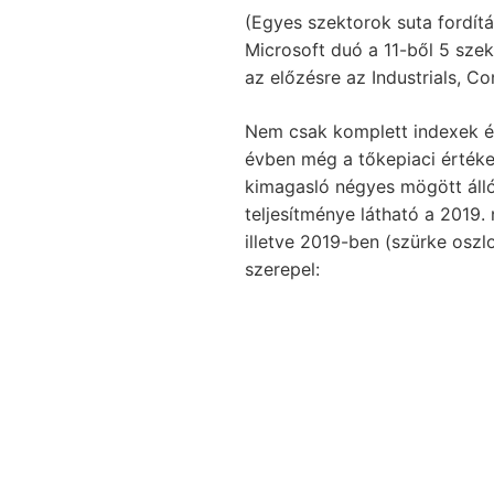
(Egyes szektorok suta fordít
Microsoft duó a 11-ből 5 szek
az előzésre az Industrials, C
Nem csak komplett indexek és 
évben még a tőkepiaci értéket
kimagasló négyes mögött álló 
teljesítménye látható a 2019
illetve 2019-ben (szürke oszl
szerepel: