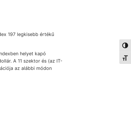
ndex 197 legkisebb értékű
Nagy 
indexben helyet kapó
Betűm
llár. A 11 szektor és (az IT-
zációja az alábbi módon