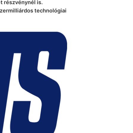
t részvénynél is.
zermilliárdos technológiai