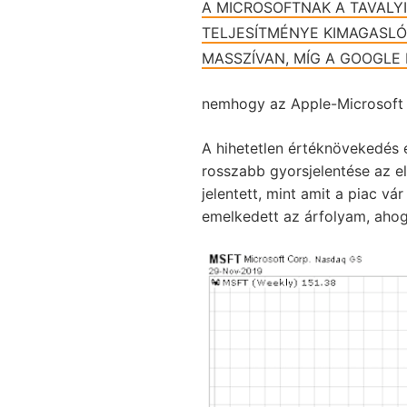
A MICROSOFTNAK A TAVALY
TELJESÍTMÉNYE KIMAGASLÓ
MASSZÍVAN, MÍG A GOOGLE 
nemhogy az Apple-Microsoft 
A hihetetlen értéknövekedés e
rosszabb gyorsjelentése az e
jelentett, mint amit a piac vá
emelkedett az árfolyam, ahogy