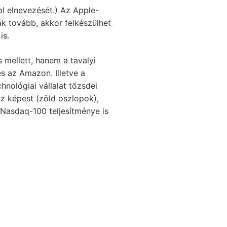
l elnevezését.) Az Apple-
ák tovább, akkor felkészülhet
is.
 mellett, hanem a tavalyi
s az Amazon. Illetve a
nológiai vállalat tőzsdei
z képest (zöld oszlopok),
 Nasdaq-100 teljesítménye is