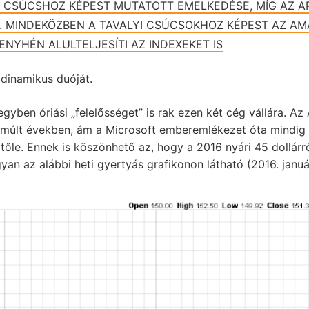
I CSÚCSHOZ KÉPEST MUTATOTT EMELKEDÉSE, MÍG AZ AP
. MINDEKÖZBEN A TAVALYI CSÚCSOKHOZ KÉPEST AZ AM
ENYHÉN ALULTELJESÍTI AZ INDEXEKET IS
dinamikus duóját.
gyben óriási „felelősséget” is rak ezen két cég vállára. Az
lmúlt években, ám a Microsoft emberemlékezet óta mindig 
r tőle. Ennek is köszönhető az, hogy a 2016 nyári 45 dollárr
an az alábbi heti gyertyás grafikonon látható (2016. janu