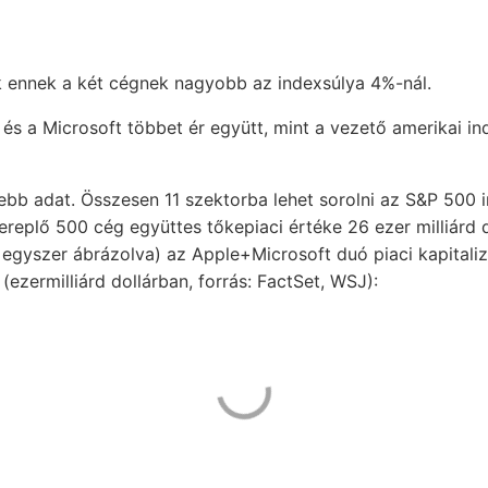
 ennek a két cégnek nagyobb az indexsúlya 4%-nál.
 és a Microsoft többet ér együtt, mint a vezető amerikai i
bb adat. Összesen 11 szektorba lehet sorolni az S&P 500 
replő 500 cég együttes tőkepiaci értéke 26 ezer milliárd do
 egyszer ábrázolva) az Apple+Microsoft duó piaci kapitali
(ezermilliárd dollárban, forrás: FactSet, WSJ):