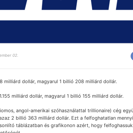
ember 02.
 milliárd dollár, magyarul 1 billió 208 milliárd dollár.
.155 milliárd dollár, magyarul 1 billió 155 milliárd dollár.
liomos, angol-amerikai szóhasználattal trillionaire) cég együ
, azaz 2 billió 363 milliárd dollár. Ezt a felfoghatatlan men
nlító táblázatban és grafikonon azért, hogy felfoghassuk a
entőségét.