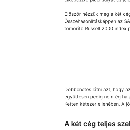
Először nézzük meg a két cég
Összehasonlításképpen az S&P 
tömörítő Russell 2000 index p
Döbbenetes látni azt, hogy a
együttesen pedig nemrég halad
Ketten kétezer ellenében. A j
A két cég teljes s