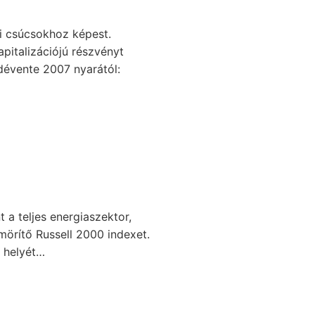
i csúcsokhoz képest.
pitalizációjú részvényt
edévente 2007 nyarától:
 a teljes energiaszektor,
mörítő Russell 2000 indexet.
a helyét…