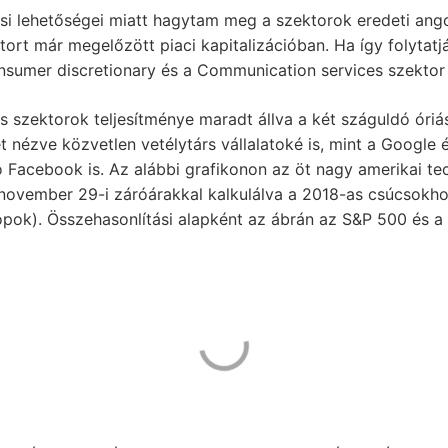
ási lehetőségei miatt hagytam meg a szektorok eredeti ango
tort már megelőzött piaci kapitalizációban. Ha így folytatj
onsumer discretionary és a Communication services szektor 
szektorok teljesítménye maradt állva a két száguldó óriás
 nézve közvetlen vetélytárs vállalatoké is, mint a Google é
Facebook is. Az alábbi grafikonon az öt nagy amerikai tech
. november 29-i záróárakkal kalkulálva a 2018-as csúcsokho
opok). Összehasonlítási alapként az ábrán az S&P 500 és a