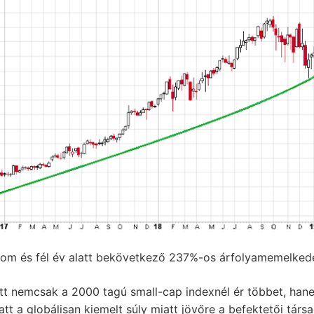
rom és fél év alatt bekövetkező 237%-os árfolyamemelkedé
tt nemcsak a 2000 tagú small-cap indexnél ér többet, hane
iatt a globálisan kiemelt súly miatt jövőre a befektetői tár