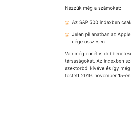
Nézzük még a számokat:
Az S&P 500 indexben csak
Jelen pillanatban az Apple
cége összesen.
Van még ennél is döbbenetese
társaságokat. Az indexben sze
szektorból kivéve és így még
festett 2019. november 15-én 