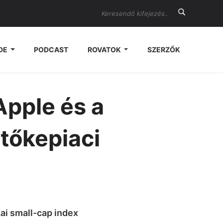
Search
DE
PODCAST
ROVATOK
SZERZŐK
 Apple és a
tőkepiaci
kai small-cap index