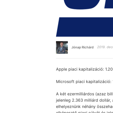
Jónap Richárd
2019. dec
Apple piaci kapitalizáció: 1.208
Microsoft piaci kapitalizáció: 1
A két ezermilliárdos (azaz bil
jelenleg 2.363 milliárd dollár
elhelyeznünk néhány összehaso
elképesztő piaci súlyát és jel