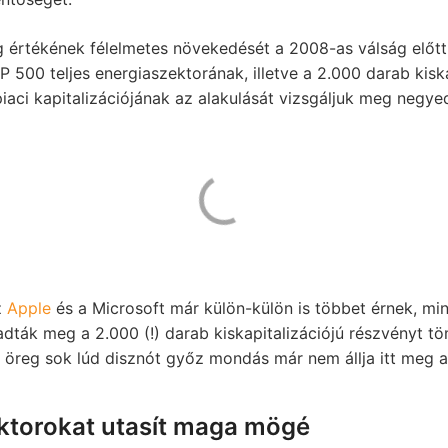
 értékének félelmetes növekedését a 2008-as válság előtt
500 teljes energiaszektorának, illetve a 2.000 darab kiska
iaci kapitalizációjának az alakulását vizsgáljuk meg negy
z
Apple
és a Microsoft már külön-külön is többet érnek, mint
ták meg a 2.000 (!) darab kiskapitalizációjú részvényt tö
ó öreg sok lúd disznót győz mondás már nem állja itt meg 
zektorokat utasít maga mögé