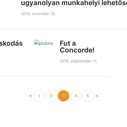
ugyanolyan munkahelyi lehetős
2019. november 15.
skodás
Fut a
Concorde!
2019. szeptember 11.
Previous
Next
«
1
2
3
4
5
»