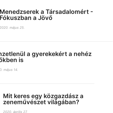
Menedzserek a Társadalomért -
Fókuszban a Jövő
2020. május 25.
zetlenül a gyerekekért a nehéz
őkben is
0. május 14.
Mit keres egy közgazdász a
zeneművészet világában?
2020. április 27.