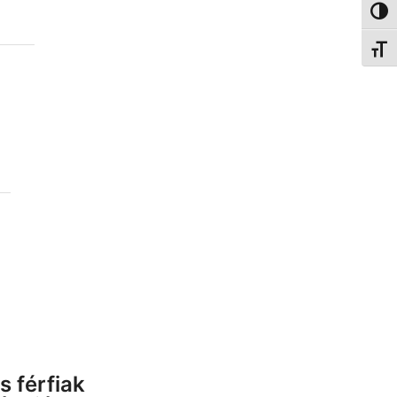
Nagy 
Betűm
 férfiak