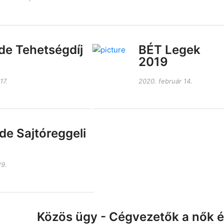
e Tehetségdíj
BÉT Legek
2019
17.
2020. február 14.
e Sajtóreggeli
29.
Közös ügy - Cégvezetők a nők és