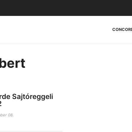
CONCOR
bert
de Sajtóreggeli
2
ber 08.