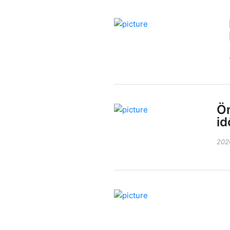
Ön
id
202