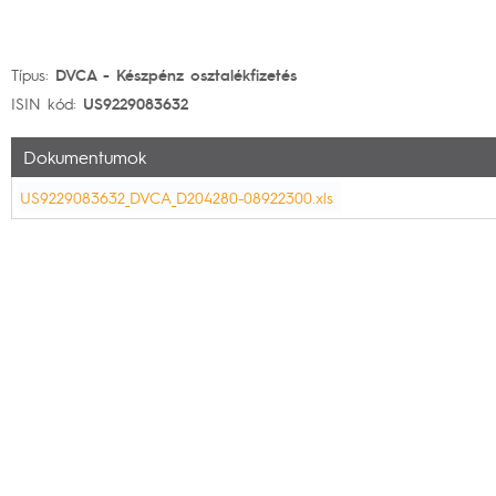
Típus:
DVCA - Készpénz osztalékfizetés
ISIN kód:
US9229083632
Dokumentumok
US9229083632_DVCA_D204280-08922300.xls